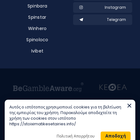
Spinbara
Instagram
Spinstar
Telegram
Winhero
Spinoloco
Ivibet
Αυτός ο ιστότοπος χρησιμοποιεί cookies για τη βελτίωση
της εμπειρίας του χρήστη. Παρακαλούμε αποδεχτείτε τη
χρήση των cookies στον ιστότοπο
21+ | Κίνδυνος εθισμού & απώλειας περιουσίας | Γραμμή βοήθειας
https://stoiximatikesetairies.info/
ΚΕΘΕΑ: 210 9237777 | Παίξε Υπεύθυνα
Copyright © 2026 Stoiximatikes Etairies INFO - All rights reserved
Αποδοχή
Πολιτική Απορρήτου