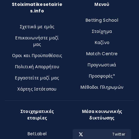
Stoiximatikesetairie
Μενού
s.info
Betting School
Σχετικά με εμάς
Στοίχημα
Επικοινωνήστε μαζί
Καζίνο
μας
Match Centre
Οροι και Προϋποθέσεις
Προγνωστικά
Πολιτική Απορρήτου
Προσφορές*
Εργαστείτε μαζί μας
Μέθοδοι Πληρωμών
Χάρτης Ιστότοπου
Στοιχηματικές
Μέσα κοινωνικής
εταιρίες
δικτύωσης
BetLabel
Twitter