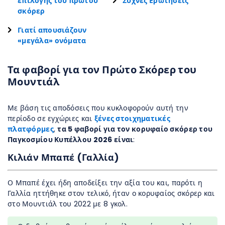
επιλογής του πρώτου
Συχνές Ερωτήσεις
σκόρερ
Γιατί απουσιάζουν
«μεγάλα» ονόματα
Τα φαβορί για τον Πρώτο Σκόρερ του
Μουντιάλ
Με βάση τις αποδόσεις που κυκλοφορούν αυτή την
περίοδο σε εγχώριες και
ξένες στοιχηματικές
πλατφόρμες
,
τα 5 φαβορί για τον κορυφαίο σκόρερ του
Παγκοσμίου Κυπέλλου 2026 είναι
:
Κιλιάν Μπαπέ (Γαλλία)
Ο Μπαπέ έχει ήδη αποδείξει την αξία του και, παρότι η
Γαλλία ηττήθηκε στον τελικό, ήταν ο κορυφαίος σκόρερ και
στο Μουντιάλ του 2022 με 8 γκολ.