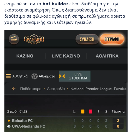
ενημερώσει αν το
bet builder
είναι διαθέσιμο για την
εκάστοτε αναμέτρηση. Όπως διαπιστώνουμε, δεν είναι
διαθέσιμο σε φιλικούς αγώνες ή σε πρωταθλήματα αρκετά
χαμηλής δυναμικής και νεότερων ηλικιών.