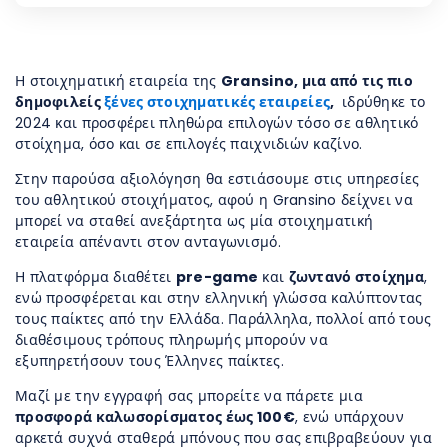
Η στοιχηματική εταιρεία της
Gransino, μια από τις πιο
δημοφιλείς
ξένες στοιχηματικές εταιρείες
,
ιδρύθηκε το
2024 και προσφέρει πληθώρα επιλογών τόσο σε αθλητικό
στοίχημα, όσο και σε επιλογές παιχνιδιών καζίνο.
Στην παρούσα αξιολόγηση θα εστιάσουμε στις υπηρεσίες
του αθλητικού στοιχήματος, αφού η Gransino δείχνει να
μπορεί να σταθεί ανεξάρτητα ως μία στοιχηματική
εταιρεία απέναντι στον ανταγωνισμό.
Η πλατφόρμα διαθέτει
pre-game
και
ζωντανό στοίχημα
,
ενώ προσφέρεται και στην ελληνική γλώσσα καλύπτοντας
τους παίκτες από την Ελλάδα. Παράλληλα, πολλοί από τους
διαθέσιμους τρόπους πληρωμής μπορούν να
εξυπηρετήσουν τους Έλληνες παίκτες.
Μαζί με την εγγραφή σας μπορείτε να πάρετε μια
προσφορά καλωσορίσματος έως 100€
, ενώ υπάρχουν
αρκετά συχνά σταθερά μπόνους που σας επιβραβεύουν για