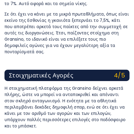
το 7%. Αυτό αφορά και τα σημεία νίκης.
Σε ότι έχει να κάνει με τα μικρά πρωταθλήματα, όπως είναι
εκείνο της Εσθονίας η γκανιότα ξεπερνάει το 7,5%, κάτι
που αποτρέπει αρκετά τους παίκτες από την συμμετοχή σε
αυτές τις διοργανώσεις. Έτσι, παίζοντας στοίχημα στη
Gransino, το ιδανικό είναι να επιλέξετε τους πιο
δημοφιλείς αγώνες για να έχουν μεγαλύτερη αξία τα
πονταρίσματά σας.
Στοιχηματικές Αγορές
4/5
Η στοιχηματική πλατφόρμα της Gransino δείχνει αρκετά
πλήρης, ώστε να μπορεί να ανταποκριθεί και απέναντι
στον σκληρό ανταγωνισμό. Η ενότητα με τα αθλητικά
περιλαμβάνει δεκάδες δημοφιλή σπορ, ενώ σε ότι έχει να
κάνει με τον αριθμό των αγορών και των επιλογών,
υπάρχουν πολλές περισσότερες επιλογές στο ποδόσφαιρο
και το μπάσκετ.