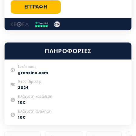
ΕΓΓΡΑΦΗ
ΠΛΗΡΟΦΟΡΙΕΣ
Ιστότοπος
gransino.com
Έτος ίδρυσης
2024
Ελάχιστη κατάθεση
10€
Ελάχιστη ανάληψη
10€