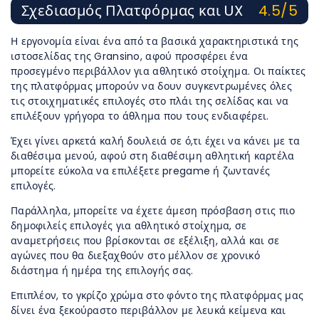
Σχεδιασμός Πλατφόρμας και UX
4.5/5
Η εργονομία είναι ένα από τα βασικά χαρακτηριστικά της
ιστοσελίδας της Gransino, αφού προσφέρει ένα
προσεγμένο περιβάλλον για αθλητικό στοίχημα. Οι παίκτες
της πλατφόρμας μπορούν να δουν συγκεντρωμένες όλες
τις στοιχηματικές επιλογές στο πλάι της σελίδας και να
επιλέξουν γρήγορα το άθλημα που τους ενδιαφέρει.
Έχει γίνει αρκετά καλή δουλειά σε ό,τι έχει να κάνει με τα
διαθέσιμα μενού, αφού στη διαθέσιμη αθλητική καρτέλα
μπορείτε εύκολα να επιλέξετε pregame ή ζωντανές
επιλογές.
Παράλληλα, μπορείτε να έχετε άμεση πρόσβαση στις πιο
δημοφιλείς επιλογές για αθλητικό στοίχημα, σε
αναμετρήσεις που βρίσκονται σε εξέλιξη, αλλά και σε
αγώνες που θα διεξαχθούν στο μέλλον σε χρονικό
διάστημα ή ημέρα της επιλογής σας.
Επιπλέον, το γκρίζο χρώμα στο φόντο της πλατφόρμας μας
δίνει ένα ξεκούραστο περιβάλλον με λευκά κείμενα και