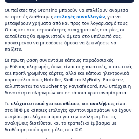
Οι παίκτες της Gransino μπορούν να επιλέξουν ανάμεσα
σε αρκετές διαθέσιμες
επιλογές συναλλαγών
, για να
μεταφέρουν χρήματα από και προς τον λογαριασμό τους.
Όπως και στις περισσότερες στοιχηματικές εταιρίες, οι
καταθέσεις θα εμφανιστούν άμεσα στο υπόλοιπό σας,
προκειμένου να μπορέσετε άμεσα να ξεκινήσετε να
παίζετε.
Σε πρώτη φάση συναντάμε κάποιες παραδοσιακές
μεθόδους πληρωμής, όπως είναι οι χρεωστικές, πιστωτικές
και προπληρωμένες κάρτες, αλλά και κάποια ηλεκτρονικά
πορτοφόλια όπως Neteller, Skrill και MyFinity. Επιπλέον,
καλύπτονται τα voucher της Paysafecard, ενώ υπάρχει η
δυνατότητα πληρωμών και σε κάποια κρυπτονομίσματα.
Το
ελάχιστο ποσό για καταθέσει
ς και
αναλήψεις
είναι
στα
10€
με κάποιες επιλογές κρυπτονομισμάτων να έχουν
υψηλότερα ελάχιστα όρια για την ανάληψη. Για τις
αναλήψεις διατίθεται και το τραπεζικό έμβασμα με
διαθέσιμη απόσυρση μόλις στα 10€.