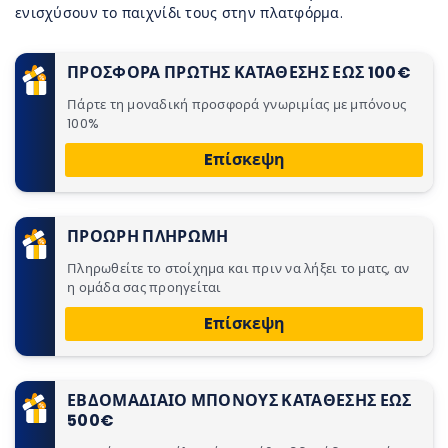
ενισχύσουν το παιχνίδι τους στην πλατφόρμα.
ΠΡΟΣΦΟΡΆ ΠΡΏΤΗΣ ΚΑΤΆΘΕΣΗΣ ΈΩΣ 100€
Πάρτε τη μοναδική προσφορά γνωριμίας με μπόνους
100%
Eπίσκεψη
ΠΡΌΩΡΗ ΠΛΗΡΩΜΉ
Πληρωθείτε το στοίχημα και πριν να λήξει το ματς, αν
η ομάδα σας προηγείται
Eπίσκεψη
ΕΒΔΟΜΑΔΙΑΊΟ ΜΠΌΝΟΥΣ ΚΑΤΆΘΕΣΗΣ ΈΩΣ
500€