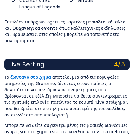
Counter Strike
Virtuals
League of Legends
Επιπλέον υπάρχουν σχετικές καρτέλες με
πολιτικά
, αλλά
και
ψυχαγωγικά events
όπως καλλιτεχνικές εκδηλώσεις
και βραβεύσεις, στις οποίες μπορείτε να τοποθετήσετε
πονταρίσματα.
Live Betting
4/5
Το
ζωντανό στοίχημα
αποτελεί μια από τις κορυφαίες
υπηρεσίες της Gransino, δίνοντας στους παίκτες τη
δυνατότητα να ποντάρουν σε αναμετρήσεις που
βρίσκονται σε εξέλιξη. Μπορείτε να δείτε συγκεντρωμένες
τις σχετικές επιλογές, πατώντας το κουμπί “Live στοίχημα”,
που θα βρείτε στην στήλη στα αριστερά της ιστοσελίδας,
αν συνδέεστε από υπολογιστή.
Μπορείτε να δείτε συγκεντρωμένες τις βασικές διαθέσιμες
αγορές για στοίχημα, ενώ το εικονίδιο με την φωτιά θα σας