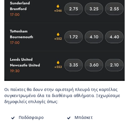
Οι παίκτες θα δουν στην αριστερή πλευρά της καρτέλας
συγκεντρωμένα όλα τα διαθέσιμα αθλήματα. Ξεχωρίσαμε
δημοφιλείς επιλογές όπως:
Ποδόσφαιρο
Μπάσκετ