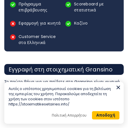
Πρόγραμμα
Scoreboard με
επιβράβευσης
στατιστικά
Εφαρμογή για κινητά
Καζίνο
Customer Service
στα Ελληνικά
Εγγραφή στη στοιχηματική Gransino
Το πρώτο βήμα για να παίξετε στη Gransino είναι φυσικά
να κάνετε την εγγραφή σας. Η δημιουργία λογαριασμού
Αυτός ο ιστότοπος χρησιμοποιεί cookies για τη βελτίωση
μπορεί να γίνει αρκετά γρήγορα, ώστε άμεσα να ξεκινήσετε
της εμπειρίας του χρήστη. Παρακαλούμε αποδεχτείτε τη
χρήση των cookies στον ιστότοπο
με την πρώτη σας κατάθεση.
https://stoiximatikesetairies.info/
Τα βήματα για τη δημιουργία του λογαριασμού σας έχουν
Αποδοχή
Πολιτική Απορρήτου
ως εξής: