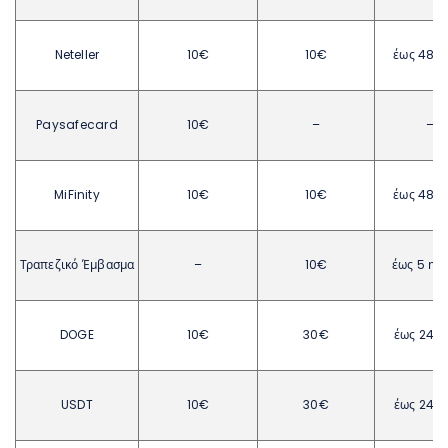
Neteller
10€
10€
έως 48 ώ
Paysafecard
10€
–
–
MiFinity
10€
10€
έως 48 ώ
Τραπεζικό Έμβασμα
–
10€
έως 5 ημ
DOGE
10€
30€
έως 24 ώ
USDT
10€
30€
έως 24 ώ