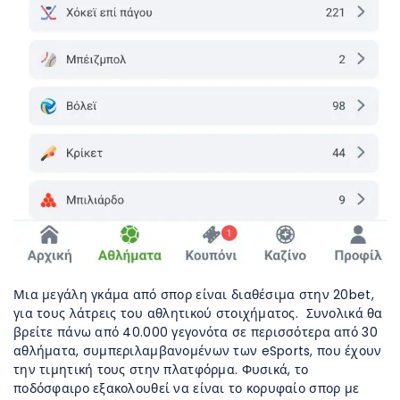
Μια μεγάλη γκάμα από σπορ είναι διαθέσιμα στην 20bet,
για τους λάτρεις τoυ αθλητικού στοιχήματος. Συνολικά θα
βρείτε πάνω από 40.000 γεγονότα σε περισσότερα από 30
αθλήματα, συμπεριλαμβανομένων των eSports, που έχουν
την τιμητική τους στην πλατφόρμα. Φυσικά, το
ποδόσφαιρο εξακολουθεί να είναι το κορυφαίο σπορ με