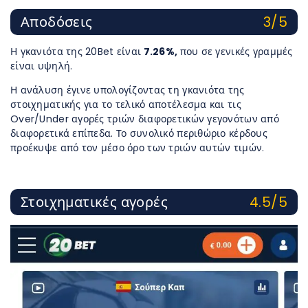
Αποδόσεις
3/5
Η γκανιότα της 20Bet είναι
7.26%,
που σε γενικές γραμμές
είναι υψηλή.
Η ανάλυση έγινε υπολογίζοντας τη γκανιότα της
στοιχηματικής για το τελικό αποτέλεσμα και τις
Over/Under αγορές τριών διαφορετικών γεγονότων από
διαφορετικά επίπεδα. Το συνολικό περιθώριο κέρδους
προέκυψε από τον μέσο όρο των τριών αυτών τιμών.
Στοιχηματικές αγορές
4.5/5