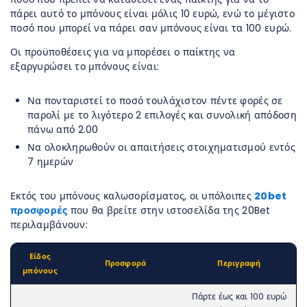
πάρει αυτό το μπόνους είναι μόλις 10 ευρώ, ενώ το μέγιστο
ποσό που μπορεί να πάρει σαν μπόνους είναι τα 100 ευρώ.
Οι προϋποθέσεις για να μπορέσει ο παίκτης να
εξαργυρώσει το μπόνους είναι:
Να πονταριστεί το ποσό τουλάχιστον πέντε φορές σε
παρολί με το λιγότερο 2 επιλογές και συνολική απόδοση
πάνω από 2.00
Να ολοκληρωθούν οι απαιτήσεις στοιχηματισμού εντός
7 ημερών
Εκτός του μπόνους καλωσορίσματος, οι υπόλοιπες
20bet
προσφορές
που θα βρείτε στην ιστοσελίδα της 20Bet
περιλαμβάνουν:
Είδος
Προσφορά
Περιγραφή
μπόνους
Πάρτε έως και 100 ευρώ