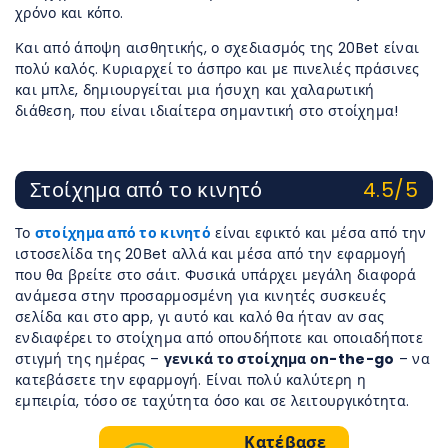
χρόνο και κόπο.
Και από άποψη αισθητικής, ο σχεδιασμός της 20Bet είναι
πολύ καλός. Κυριαρχεί το άσπρο και με πινελιές πράσινες
και μπλε, δημιουργείται μια ήσυχη και χαλαρωτική
διάθεση, που είναι ιδιαίτερα σημαντική στο στοίχημα!
Στοίχημα από το κινητό
4.5/5
Το
στοίχημα από το κινητό
είναι εφικτό και μέσα από την
ιστοσελίδα της 20Βet αλλά και μέσα από την εφαρμογή
που θα βρείτε στο σάιτ. Φυσικά υπάρχει μεγάλη διαφορά
ανάμεσα στην προσαρμοσμένη για κινητές συσκευές
σελίδα και στο app, γι αυτό και καλό θα ήταν αν σας
ενδιαφέρει το στοίχημα από οπουδήποτε και οποιαδήποτε
στιγμή της ημέρας –
γενικά το στοίχημα οn-the-go
– να
κατεβάσετε την εφαρμογή. Είναι πολύ καλύτερη η
εμπειρία, τόσο σε ταχύτητα όσο και σε λειτουργικότητα.
Κατέβασε