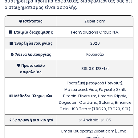
αυστηρότερα πρότυπα ασφαλείας, διασφαλίζοντας σας ότι
ο στοιχηματισμός είναι ασφαλής.
🌐 Ιστότοπος
20bet.com
🏢 Εταιρία διαχείρισης
TechSolutions Group N.V.
📅 Έναρξη λειτουργίας
2020
📝 Άδεια λειτουργίας
Κουρασάο
🛡️ Πρωτόκολλο
SSL 3.0 128-bit
ασφαλείας
Τραπεζική μεταφορά (Revolut),
Mastercard, Visa, Paysafe, Skrill,
💶 Μέθοδοι Πληρωμών
Bitcoin, Ethereum, Litecoin, Ripple,
Dogecoin, Cardano, Solana, Binance
Coin, USD Tether (TRC20, ERC20, SOL)
📱Εφαρμογή για κινητό
✅ Android ✅ iOS
Email (support@20bet.com), Email
παραπόνων