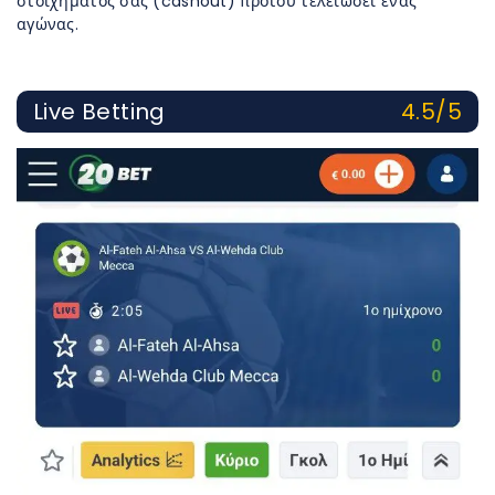
στοιχήματος σας (cashout) προτού τελειώσει ένας
αγώνας.
Live Betting
4.5/5