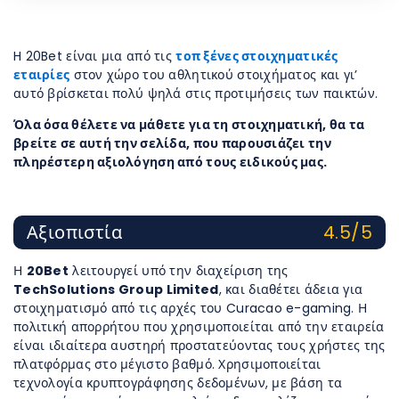
H 20Bet είναι μια από τις
τοπ ξένες στοιχηματικές
εταιρίες
στον χώρο του αθλητικού στοιχήματος και γι’
αυτό βρίσκεται πολύ ψηλά στις προτιμήσεις των παικτών.
Όλα όσα θέλετε να μάθετε για τη στοιχηματική, θα τα
βρείτε σε αυτή την σελίδα, που παρουσιάζει την
πληρέστερη αξιολόγηση από τους ειδικούς μας.
Αξιοπιστία
4.5/5
Η
20Bet
λειτουργεί υπό την διαχείριση της
TechSolutions Group Limited
, και διαθέτει άδεια για
στοιχηματισμό από τις αρχές του Curacao e-gaming. Η
πολιτική απορρήτου που χρησιμοποιείται από την εταιρεία
είναι ιδιαίτερα αυστηρή προστατεύοντας τους χρήστες της
πλατφόρμας στο μέγιστο βαθμό. Χρησιμοποιείται
τεχνολογία κρυπτογράφησης δεδομένων, με βάση τα