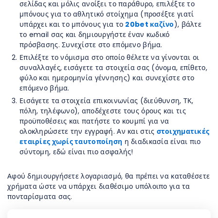
σελίδας και μόλις ανοίξει το παράθυρο, επιλέξτε το
μπόνους για το αθλητικό στοίχημα (προσέξτε γιατί
υπάρχει και το μπόνους για το
20bet καζίνο
), βάλτε
το email σας και δημιουργήστε έναν κωδικό
πρόσβασης. Συνεχίστε στο επόμενο βήμα.
Επιλέξτε το νόμισμα στο οποίο θέλετε να γίνονται οι
συναλλαγές, εισάγετε τα στοιχεία σας (όνομα, επίθετο,
φύλο και ημερομηνία γέννησης) και συνεχίστε στο
επόμενο βήμα.
Εισάγετε τα στοιχεία επικοινωνίας (διεύθυνση, ΤΚ,
πόλη, τηλέφωνο), αποδέχεστε τους όρους και τις
προϋποθέσεις και πατήστε το κουμπί για να
ολοκληρώσετε την εγγραφή. Αν και στις
στοιχηματικές
εταιρίες χωρίς ταυτοποίηση
η διαδικασία είναι πιο
σύντομη, εδώ είναι πιο ασφαλής!
Αφού δημιουργήσετε λογαριασμό, θα πρέπει να καταθέσετε
χρήματα ώστε να υπάρχει διαθέσιμο υπόλοιπο για τα
πονταρίσματα σας.