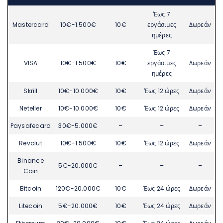
Έως 7
Mastercard
10€-1.500€
10€
εργάσιμες
Δωρεάν
ημέρες
Έως 7
VISA
10€-1.500€
10€
εργάσιμες
Δωρεάν
ημέρες
Skrill
10€-10.000€
10€
Έως 12 ώρες
Δωρεάν
Neteller
10€-10.000€
10€
Έως 12 ώρες
Δωρεάν
Paysafecard
30€-5.000€
–
–
–
Revolut
10€-1.500€
10€
Έως 12 ώρες
Δωρεάν
Binance
5€-20.000€
–
–
–
Coin
Bitcoin
120€-20.000€
10€
Έως 24 ώρες
Δωρεάν
Litecoin
5€-20.000€
10€
Έως 24 ώρες
Δωρεάν