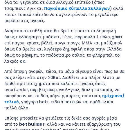
όλα τα γεγονότα σε διασυλλογικό επίπεδο (όπως
Τσαμπιονς Λιγκ και
Παγκόσμιο Κύπελλο Συλλόγων
) αλλά
και σε τοπικό επίπεδο να συγκεντρώνουν το μεγαλύτερο
μερίδιο στις αγορές.
Ανάμεσα στα αθλήματα θα βρείτε φυσικά τα δημοφιλή
όπως ποδόσφαιρο, μπάσκετ, τένις, φόρμουλα 1, πόλο, χόκεϊ
επί πάγου, κρίκετ, βόλεϊ, πινγκ-πονγκ, ΜΜΑ και μπέιζμπολ
όπως θα βρείτε και λιγότερο δημοφιλή σπορ στην Ελλάδα
όπως το ράγκμπι, το ποδόσφαιρο σάλας, το φλόρμπολ, το
λακρός κ.α.
Από άποψη αγορών, τώρα, το μόνο σίγουρο είναι πως δε θα
σας λείψει κάτι στην 20Bet. Διαθέτει μια πλήρη λίστα με
διαθέσιμα στοιχήματα που καλύπτει αγορές όπως
over/under, ακριβές σκορ, γκολ-γκολ, διπλή ευκαιρία, να
σκοράρουν και οι δύο, κόρνερ, κάρτες, ασιατικά,
ημίχρονο/
τελικό
, γρήγορα bets, ειδικά παικτών και ομάδων και
πολλά άλλα.
Επίσης μπορείτε να φτιάξετε τις δικές σας αγορές μέσα
από το
bet builder
, αλλά και να κάνετε εξαργύρωση του