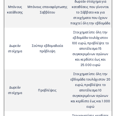
δωρεάν στοίχημα για
Μπόνους
Μπόνους επαναφόρτωσης
καταθέσεις που γίνονται
κατάθεσης
Σαββάτου
το Σάββατο και για
στοιχήματα που έχουν
παιχτεί όλη την εβδομάδα
Στοιχηματίστε όλη την
εβδομάδα τουλάχιστον
100 ευρώ, προβλέψτε το
Δωρεάν
Σούπερ εβδομαδιαία
αποτέλεσμα 15
στοίχημα
πρόβλεψη
συγκεκριμένων αγώνων
και κερδίστε έως και
25.000 ευρώ
Στοιχηματίστε όλη την
εβδομάδα τουλάχιστον 20
ευρώ, προβλέψτε το
Δωρεάν
Προβλέψεις
αποτέλεσμα 10
στοίχημα
συγκεκριμένων αγώνων
και κερδίστε έως και 1.000
ευρώ
Στοιχηματίστε, κερδίστε