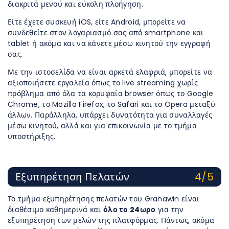
διακριτά μενού και εύκολη πλοήγηση.
Είτε έχετε συσκευή iOS, είτε Android, μπορείτε να
συνδεθείτε στον λογαριασμό σας από smartphone και
tablet ή ακόμα και να κάνετε μέσω κινητού την εγγραφή
σας.
Με την ιστοσελίδα να είναι αρκετά ελαφριά, μπορείτε να
αξιοποιήσετε εργαλεία όπως το live streaming χωρίς
πρόβλημα από όλα τα κορυφαία browser όπως το Google
Chrome, το Mozilla Firefox, το Safari και το Opera μεταξύ
άλλων. Παράλληλα, υπάρχει δυνατότητα για συναλλαγές
μέσω κινητού, αλλά και για επικοινωνία με το τμήμα
υποστήριξης.
Εξυπηρέτηση Πελατών
4/5
Το τμήμα εξυπηρέτησης πελατών του Granawin είναι
διαθέσιμο καθημερινά και
όλο το 24ωρο
για την
εξυπηρέτηση των μελών της πλατφόρμας. Πάντως, ακόμα