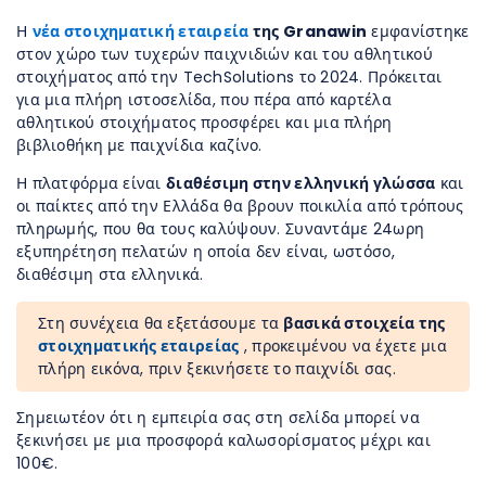
Η
νέα στοιχηματική εταιρεία
της Granawin
εμφανίστηκε
στον χώρο των τυχερών παιχνιδιών και του αθλητικού
στοιχήματος από την TechSolutions το 2024. Πρόκειται
για μια πλήρη ιστοσελίδα, που πέρα από καρτέλα
αθλητικού στοιχήματος προσφέρει και μια πλήρη
βιβλιοθήκη με παιχνίδια καζίνο.
Η πλατφόρμα είναι
διαθέσιμη στην ελληνική γλώσσα
και
οι παίκτες από την Ελλάδα θα βρουν ποικιλία από τρόπους
πληρωμής, που θα τους καλύψουν. Συναντάμε 24ωρη
εξυπηρέτηση πελατών η οποία δεν είναι, ωστόσο,
διαθέσιμη στα ελληνικά.
Στη συνέχεια θα εξετάσουμε τα
βασικά στοιχεία της
στοιχηματικής εταιρείας
, προκειμένου να έχετε μια
πλήρη εικόνα, πριν ξεκινήσετε το παιχνίδι σας.
Σημειωτέον ότι η εμπειρία σας στη σελίδα μπορεί να
ξεκινήσει με μια προσφορά καλωσορίσματος μέχρι και
100€.