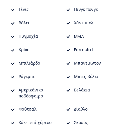
Τένις
Πινγκ πονγκ
Βόλεϊ
Χάντμπολ
Πυγμαχία
MMA
Κρίκετ
Formula 1
Μπιλιάρδο
Μπαντμιντον
Ράγκμπι
Μπιτς βόλεϊ
Αμερικάνικο
Βελάκια
ποδόσφαιρο
Φούτσαλ
Δίαθλο
Χόκεϊ επί χόρτου
Σκουός