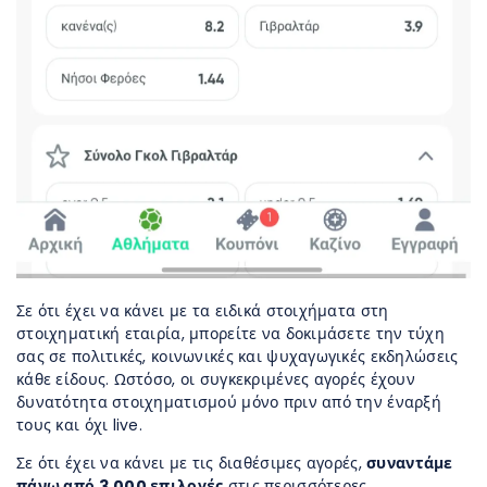
Σε ότι έχει να κάνει με τα ειδικά στοιχήματα στη
στοιχηματική εταιρία, μπορείτε να δοκιμάσετε την τύχη
σας σε πολιτικές, κοινωνικές και ψυχαγωγικές εκδηλώσεις
κάθε είδους. Ωστόσο, οι συγκεκριμένες αγορές έχουν
δυνατότητα στοιχηματισμού μόνο πριν από την έναρξή
τους και όχι live.
Σε ότι έχει να κάνει με τις διαθέσιμες αγορές,
συναντάμε
πάνω από 3.000 επιλογές
στις περισσότερες