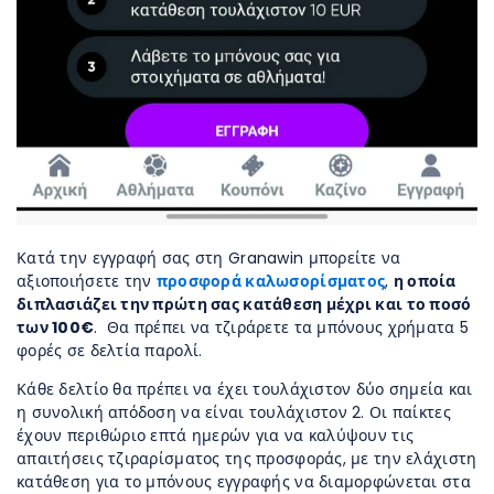
Κατά την εγγραφή σας στη Granawin μπορείτε να
αξιοποιήσετε την
προσφορά καλωσορίσματος
,
η οποία
διπλασιάζει την πρώτη σας κατάθεση μέχρι και το ποσό
των 100€
. Θα πρέπει να τζιράρετε τα μπόνους χρήματα 5
φορές σε δελτία παρολί.
Κάθε δελτίο θα πρέπει να έχει τουλάχιστον δύο σημεία και
η συνολική απόδοση να είναι τουλάχιστον 2. Οι παίκτες
έχουν περιθώριο επτά ημερών για να καλύψουν τις
απαιτήσεις τζιραρίσματος της προσφοράς, με την ελάχιστη
κατάθεση για το μπόνους εγγραφής να διαμορφώνεται στα