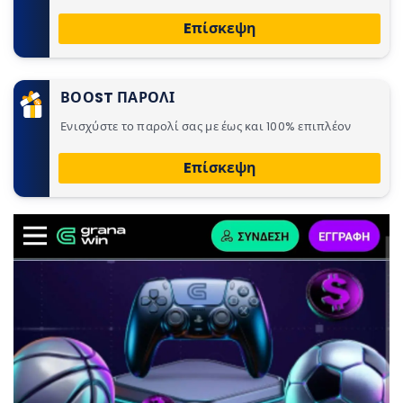
Eπίσκεψη
ΒΟΟST ΠΑΡΟΛΊ
Ενισχύστε το παρολί σας με έως και 100% επιπλέον
Eπίσκεψη