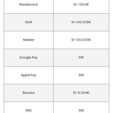
Mastercard
10-1.500€
Skrill
10-100.000€
Neteller
10-100.000€
Google Pay
10€
Apple Pay
10€
Revolut
10-5.000€
N26
10€