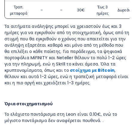
Τραπ.
Έως 3
–
–
30€
Δωρεάν
μεταφορά
ημέρες
Τα αιτήματα ανάληψης μπορεί να χρειαστούν έως και 3
ημέρες για να εγκριθούν από τη στοιχηματική, όμως από τη
στιγμή που θα εγκριθούν ο χρόνος που απαιτείται για την
ανάληψη εξαρτάται καθαρά και μόνο από τη μέθοδο που
θα επιλέξει ο κάθε παίκτης. Για παράδειγμα, τα ψηφιακά
πορτοφόλια MiFINITY και Neteller θέλουν το πολύ 1-2 ώρες
για την πληρωμή, ενώ η Skrill το κάνει άμεσα. Όλα τα
κρυπτονομίσματα, όπως και το
στοίχημα με Bitcoin
,
θέλουν και αυτά 1-2 ώρες, ενώ η τραπεζική μεταφορά είναι
και η πιο αργή και χρειάζεται 1-3 ημέρες.
Όρια στοιχηματισμού
Το ελάχιστο ποντάρισμα στη Leon είναι 0.10€, ενώ το
μέγιστο ποντάρισμα δεν αναφέρεται πουθενά. .