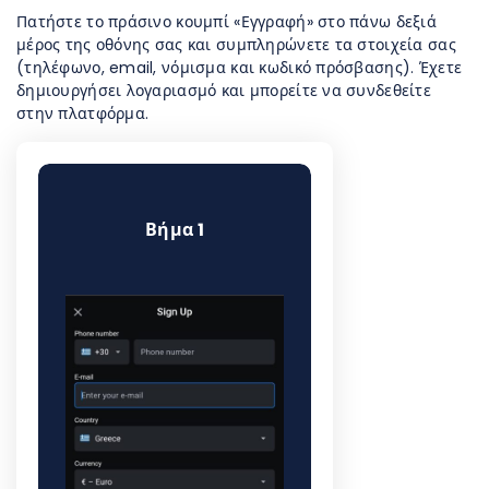
Πατήστε το πράσινο κουμπί «Εγγραφή» στο πάνω δεξιά
μέρος της οθόνης σας και συμπληρώνετε τα στοιχεία σας
(τηλέφωνο, email, νόμισμα και κωδικό πρόσβασης). Έχετε
δημιουργήσει λογαριασμό και μπορείτε να συνδεθείτε
στην πλατφόρμα.
Βήμα 1