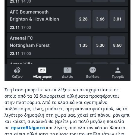
Στη Leon μπορείτε να επιλέξετε να στοιχηματίσετε σε
όποιο από τα 32 διαφορετικά αθλήματα προσφέρονται
στην πλατφόρμα. Από τα κλασικά και αγαπημένα
ποδόσφαιρο, τένις, μπάσκετ, αμερικάνικο φούτμπολ, ως τα
λιγότερο δημοφιλή στη χώρα μας, χόκεϊ επί πάγου, ράγκμπι
και κρίκετ, συνολικά θα βρείτε μια πολύ μεγάλη ποικιλία
σε
πρωταθλήματα
και λίγκες από όλο τον κόσμο. Φυσικά,
στα κύρια αθλήματα, το εύρος των πρωταθλημάτων είναι