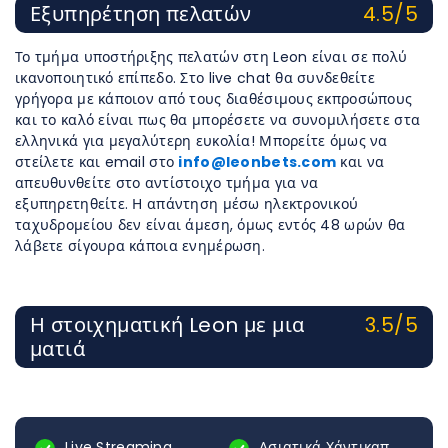
Εξυπηρέτηση πελατών
4.5/5
Το τμήμα υποστήριξης πελατών στη Leon είναι σε πολύ
ικανοποιητικό επίπεδο. Στο live chat θα συνδεθείτε
γρήγορα με κάποιον από τους διαθέσιμους εκπροσώπους
και το καλό είναι πως θα μπορέσετε να συνομιλήσετε στα
ελληνικά για μεγαλύτερη ευκολία! Μπορείτε όμως να
στείλετε και email στο
info@leonbets.com
και να
απευθυνθείτε στο αντίστοιχο τμήμα για να
εξυπηρετηθείτε. Η απάντηση μέσω ηλεκτρονικού
ταχυδρομείου δεν είναι άμεση, όμως εντός 48 ωρών θα
λάβετε σίγουρα κάποια ενημέρωση.
Η στοιχηματική Leon με μια
3.5/5
ματιά
Live Streaming
Ασιατικά Χάντικαπ