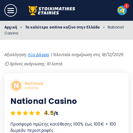
Αρχική
»
Τα καλύτερα online καζίνο στην Ελλάδα
»
National
Casino
Αξιολόγηση:
Λία Δάρρα
|
Τελευταία ενημέρωση στις 18/12/2025
⏲️ Χρόνος ανάγνωσης: 10 λεπτά
National Casino
4.5
/5
Προσφορά πρώτης κατάθεσης 100% έως 100€ + 100
δωρεάν περιστροφές