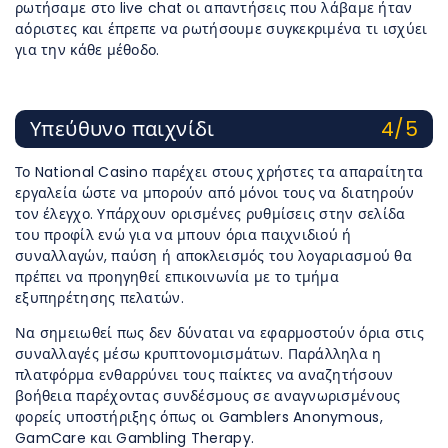
ρωτήσαμε στο live chat οι απαντήσεις που λάβαμε ήταν
αόριστες και έπρεπε να ρωτήσουμε συγκεκριμένα τι ισχύει
για την κάθε μέθοδο.
Υπεύθυνο παιχνίδι
4/5
Το National Casino παρέχει στους χρήστες τα απαραίτητα
εργαλεία ώστε να μπορούν από μόνοι τους να διατηρούν
τον έλεγχο. Υπάρχουν ορισμένες ρυθμίσεις στην σελίδα
του προφίλ ενώ για να μπουν όρια παιχνιδιού ή
συναλλαγών, παύση ή αποκλεισμός του λογαριασμού θα
πρέπει να προηγηθεί επικοινωνία με το τμήμα
εξυπηρέτησης πελατών.
Να σημειωθεί πως δεν δύναται να εφαρμοστούν όρια στις
συναλλαγές μέσω κρυπτονομισμάτων. Παράλληλα η
πλατφόρμα ενθαρρύνει τους παίκτες να αναζητήσουν
βοήθεια παρέχοντας συνδέσμους σε αναγνωρισμένους
φορείς υποστήριξης όπως οι Gamblers Anonymous,
GamCare και Gambling Therapy.