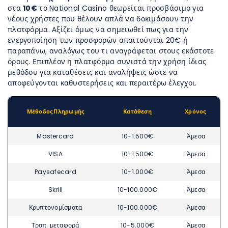
στα
10€
το National Casino θεωρείται προσβάσιμο για
νέους χρήστες που θέλουν απλά να δοκιμάσουν την
πλατφόρμα. Αξίζει όμως να σημειωθεί πως για την
ενεργοποίηση των προσφορών απαιτούνται 20€ ή
παραπάνω, αναλόγως του τι αναγράφεται στους εκάστοτε
όρους. Επιπλέον η πλατφόρμα συνιστά την χρήση ίδιας
μεθόδου για καταθέσεις και αναλήψεις ώστε να
αποφεύγονται καθυστερήσεις και περαιτέρω έλεγχοι.
Μέθοδος Πληρωμής
Κατάθεση
Χρόνος
Mastercard
10-1.500€
Άμεσα
VISA
10-1.500€
Άμεσα
Paysafecard
10-1.000€
Άμεσα
Skrill
10-100.000€
Άμεσα
Κρυπτονομίσματα
10-100.000€
Άμεσα
Τραπ. μεταφορά
10-5.000€
Άμεσα