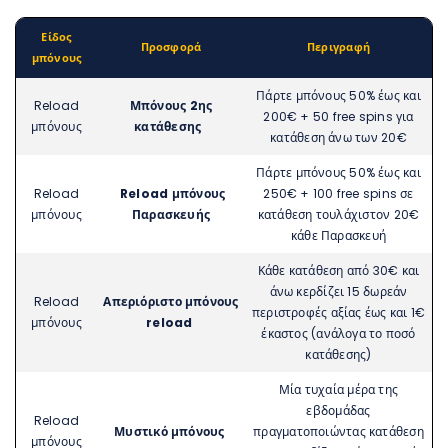
Είδος
Προσφορά
Περιγραφή
μπόνους
Πάρτε μπόνους 50% έως και
Reload
Μπόνους 2ης
200€ + 50 free spins για
μπόνους
κατάθεσης
κατάθεση άνω των 20€
Πάρτε μπόνους 50% έως και
Reload
Reload μπόνους
250€ + 100 free spins σε
μπόνους
Παρασκευής
κατάθεση τουλάχιστον 20€
κάθε Παρασκευή
Κάθε κατάθεση από 30€ και
άνω κερδίζει 15 δωρεάν
Reload
Απεριόριστο μπόνους
περιστροφές αξίας έως και 1€
μπόνους
reload
έκαστος (ανάλογα το ποσό
κατάθεσης)
Μία τυχαία μέρα της
εβδομάδας
Reload
Μυστικό μπόνους
πραγματοποιώντας κατάθεση
μπόνους