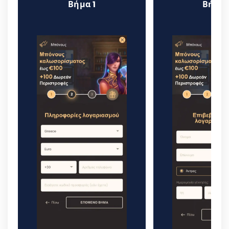
Βήμα 1
Βήμα 