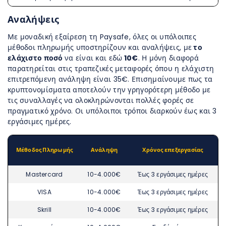
Αναλήψεις
Με μοναδική εξαίρεση τη Paysafe, όλες οι υπόλοιπες
μέθοδοι πληρωμής υποστηρίζουν και αναλήψεις, με
το
ελάχιστο ποσό
να είναι και εδώ
10€
. Η μόνη διαφορά
παρατηρείται στις τραπεζικές μεταφορές όπου η ελάχιστη
επιτρεπόμενη ανάληψη είναι 35€. Επισημαίνουμε πως τα
κρυπτονομίσματα αποτελούν την γρηγορότερη μέθοδο με
τις συναλλαγές να ολοκληρώνονται πολλές φορές σε
πραγματικό χρόνο. Οι υπόλοιποι τρόποι διαρκούν έως και 3
εργάσιμες ημέρες.
Μέθοδος Πληρωμής
Ανάληψη
Χρόνος επεξεργασίας
Mastercard
10-4.000€
Έως 3 εργάσιμες ημέρες
VISA
10-4.000€
Έως 3 εργάσιμες ημέρες
Skrill
10-4.000€
Έως 3 εργάσιμες ημέρες