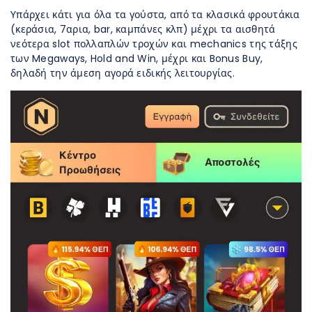
Υπάρχει κάτι για όλα τα γούστα, από τα κλασικά φρουτάκια
(κεράσια, 7αρια, bar, καμπάνες κλπ) μέχρι τα αισθητά
νεότερα slot πολλαπλών τροχών και mechanics της τάξης
των Megaways, Hold and Win, μέχρι και Bonus Buy,
δηλαδή την άμεση αγορά ειδικής λειτουργίας.