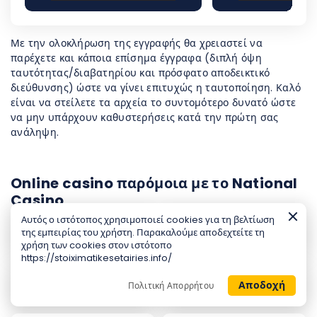
Με την ολοκλήρωση της εγγραφής θα χρειαστεί να
παρέχετε και κάποια επίσημα έγγραφα (διπλή όψη
ταυτότητας/διαβατηρίου και πρόσφατο αποδεικτικό
διεύθυνσης) ώστε να γίνει επιτυχώς η ταυτοποίηση. Καλό
είναι να στείλετε τα αρχεία το συντομότερο δυνατό ώστε
να μην υπάρχουν καθυστερήσεις κατά την πρώτη σας
ανάληψη.
Online casino παρόμοια με το National
Casino
Αυτός ο ιστότοπος χρησιμοποιεί cookies για τη βελτίωση
20bet casino
Snatch casino
της εμπειρίας του χρήστη. Παρακαλούμε αποδεχτείτε τη
κριτική
κριτική
χρήση των cookies στον ιστότοπο
https://stoiximatikesetairies.info/
Baloo casino
Slotexo casino
Αποδοχή
Πολιτική Απορρήτου
κριτική
κριτική