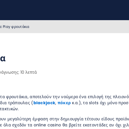
c Play φρουτάκια
ια
νάγνωσης: 10 λεπτά
 τα φρουτάκια, αποτελούν την νούμερο ένα επιλογή της πλειονό
ίδια τράπουλας (
blackjack
,
πόκερ
κ.α.), τα slots όχι μόνο πρ
τακτικών.
ουν μεγαλύτερη έμφαση στην δημιουργία τέτοιου είδους προϊό
ε όλα σχεδόν τα online casino θα βρείτε εκατοντάδες αν όχι χ