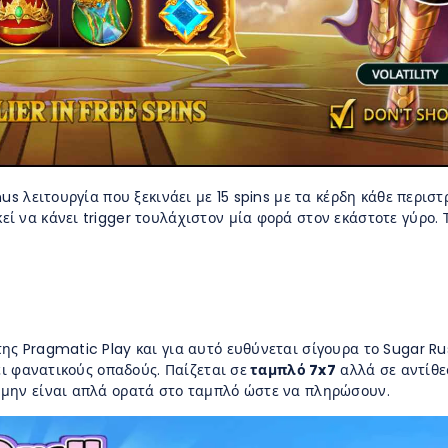
us λειτουργία που ξεκινάει με 15 spins με τα κέρδη κάθε περισ
 να κάνει trigger τουλάχιστον μία φορά στον εκάστοτε γύρο. 
ς Pragmatic Play και για αυτό ευθύνεται σίγουρα το Sugar Ru
ει φανατικούς οπαδούς. Παίζεται σε
ταμπλό 7x7
αλλά σε αντίθε
 μην είναι απλά ορατά στο ταμπλό ώστε να πληρώσουν.