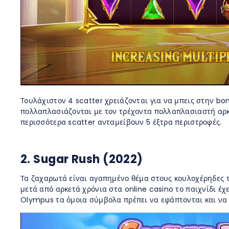
Τουλάχιστον 4 scatter χρειάζονται για να μπεις στην bon
πολλαπλασιάζονται με τον τρέχοντα πολλαπλασιαστή αρκεί
περισσότερα scatter ανταμείβουν 5 έξτρα περιστροφές.
2. Sugar Rush (2022)
Τα ζαχαρωτά είναι αγαπημένο θέμα στους κουλοχέρηδες τη
μετά από αρκετά χρόνια στα online casino το παιχνίδι έχ
Olympus τα όμοια σύμβολα πρέπει να εφάπτονται και να