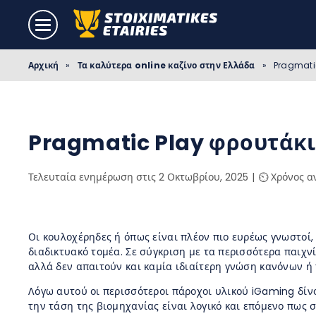
Αρχική
»
Τα καλύτερα online καζίνο στην Ελλάδα
»
Pragmati
Pragmatic Play φρουτάκ
Τελευταία ενημέρωση στις 2 Οκτωβρίου, 2025
⏲️ Χρόνος α
Οι κουλοχέρηδες ή όπως είναι πλέον πιο ευρέως γνωστοί,
διαδικτυακό τομέα. Σε σύγκριση με τα περισσότερα παιχν
αλλά δεν απαιτούν και καμία ιδιαίτερη γνώση κανόνων ή 
Λόγω αυτού οι περισσότεροι πάροχοι υλικού iGaming δίν
την τάση της βιομηχανίας είναι λογικό και επόμενο πως σ