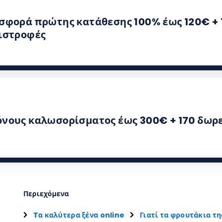
σφορά πρώτης κατάθεσης 100% έως 120€ + 
ιστροφές
νους καλωσορίσματος έως 300€ + 170 δωρ
Περιεχόμενα
Tα καλύτερα ξένα online
Γιατί τα φρουτάκια τη