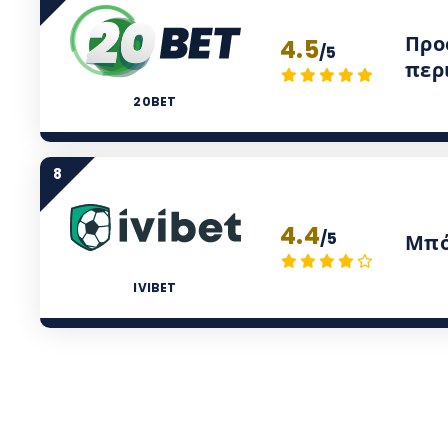
Προ
4.5
/5
περ
20BET
8
4.4
/5
Μπό
IVIBET