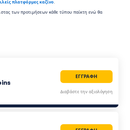
ιλείς πλατφόρμες καζίνο
.
λίστας των προτιμήσεων κάθε τύπου παίκτη ενώ θα
ΕΓΓΡΑΦΗ
pins
Διαβάστε την αξιολόγηση