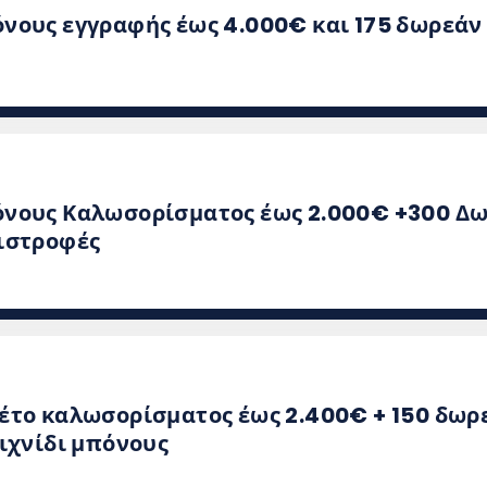
νους εγγραφής έως 4.000€ και 175 δωρεάν
νους Καλωσορίσματος έως 2.000€ +300 Δ
ιστροφές
έτο καλωσορίσματος έως 2.400€ + 150 δωρ
αιχνίδι μπόνους