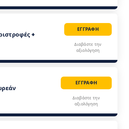
ΕΓΓΡΑΦΗ
ριστροφές +
Διαβάστε την
αξιολόγηση
ΕΓΓΡΑΦΗ
ωρεάν
Διαβάστε την
αξιολόγηση