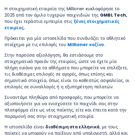
Η στοιχηματική εταιρεία της Millioner κυκλοφόρησε το
2025 από τον όμιλο τυχερών παιχνιδιών της
GMBL Tech,
που έχει τεράστια εμπειρία στις
ξένες στοιχηματικές
εταιρίες
.
Πρόκειται για μία ιστοσελίδα που συνδυάζει το αθλητικό
στοίχημα με τις επιλογές του
Millioner καζίνο
.
Στην παρούσα αξιολόγηση, θα εστιάσουμε στο
στοιχηματικό προϊόν της εταιρίας, ώστε να έχετε μία
πλήρη εικόνα για τα αθλήματα που μπορείτε να επιλέξετε,
τις διαθέσιμες επιλογές σε αγορές, όπως επίσης και
σημαντικά στοιχεία, όπως είναι το καθεστώς ασφαλείας, οι
επιλογές σε συναλλαγές ή η εξυπηρέτηση πελατών.
Συναντάμε πληθώρα από προσφορές, που μπορείτε να
αξιοποιήσετε για να ενισχύσετε το παιχνίδι σας στην
πλατφόρμα είτε ως νέος παίκτης, είτε και έπειτα κατά την
παραμονή σας στην στοιχηματική εταιρία.
Η ιστοσελίδα είναι
διαθέσιμη στα ελληνικά
, με τους
παίκτες να μπορούν να παίξουν από υπολογιστή, αλλά και