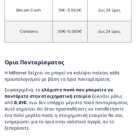
Bitcoin Cash
10€-5.000€
έως 24 ώρες
Cardano
30€-5.000€
έως 24 ώρες
Όρια Πονταρίσματος
Η Millioner δείχνει να μπορεί να καλύψει παίκτες κάθε
προϋπολογισμού με βάση τα όρια πονταρίσματος.
Συγκεκριμένα, το
ελάχιστο ποσό που μπορείτε να
ποντάρετε στην στοιχηματική εταιρία
ξεκινάει μόλις
από
0,01€
, ενώ δεν υπάρχει μέγιστο ποσό πονταρίσματος.
Αυτό σημαίνει ότι όταν προσπαθήσετε να τοποθετήσετε
ένα πολύ μεγάλο ποσό, η στοιχηματική εταιρεία θα σας
ενημερώσει για το όριο στην εκάστοτε αγορά, αν το
ξεπεράσετε.