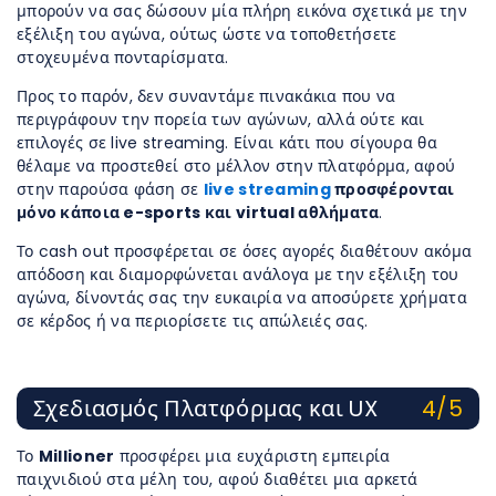
μπορούν να σας δώσουν μία πλήρη εικόνα σχετικά με την
εξέλιξη του αγώνα, ούτως ώστε να τοποθετήσετε
στοχευμένα πονταρίσματα.
Προς το παρόν, δεν συναντάμε πινακάκια που να
περιγράφουν την πορεία των αγώνων, αλλά ούτε και
επιλογές σε live streaming. Είναι κάτι που σίγουρα θα
θέλαμε να προστεθεί στο μέλλον στην πλατφόρμα, αφού
στην παρούσα φάση σε
live streaming
προσφέρονται
μόνο κάποια e-sports και virtual αθλήματα
.
Το cash out προσφέρεται σε όσες αγορές διαθέτουν ακόμα
απόδοση και διαμορφώνεται ανάλογα με την εξέλιξη του
αγώνα, δίνοντάς σας την ευκαιρία να αποσύρετε χρήματα
σε κέρδος ή να περιορίσετε τις απώλειές σας.
Σχεδιασμός Πλατφόρμας και UX
4/5
Το
Millioner
προσφέρει μια ευχάριστη εμπειρία
παιχνιδιού στα μέλη του, αφού διαθέτει μια αρκετά