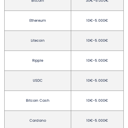
Bitcoin
30€-5.000€
Ethereum
10€-5.000€
Litecoin
10€-5.000€
Ripple
10€-5.000€
USDC
10€-5.000€
Bitcoin Cash
10€-5.000€
Cardano
10€-5.000€