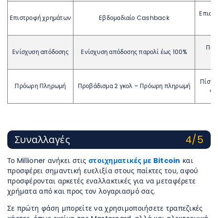
Επιστ
Επιστροφή χρημάτων
Εβδομαδιαίο Cashback
Παρο
Ενίσχυση απόδοσης
Ενίσχυση απόδοσης παρολί έως 100%
Πίστω
Πρόωρη Πληρωμή
Προβάδισμα 2 γκολ – Πρόωρη πληρωμή
σε
Συναλλαγές
4/5
Το Millioner ανήκει στις
στοιχηματικές με Bitcoin
και
προσφέρει σημαντική ευελιξία στους παίκτες του, αφού
προσφέρονται αρκετές εναλλακτικές για να μεταφέρετε
χρήματα από και προς τον λογαριασμό σας.
Σε πρώτη φάση μπορείτε να χρησιμοποιήσετε τραπεζικές