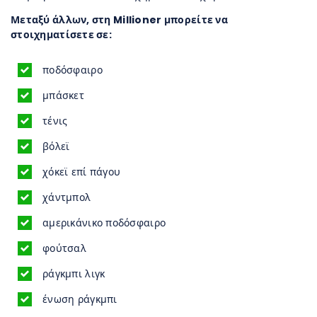
Μεταξύ άλλων, στη Millioner μπορείτε να
στοιχηματίσετε σε:
ποδόσφαιρο
μπάσκετ
τένις
βόλεϊ
χόκεϊ επί πάγου
χάντμπολ
αμερικάνικο ποδόσφαιρο
φούτσαλ
ράγκμπι λιγκ
ένωση ράγκμπι