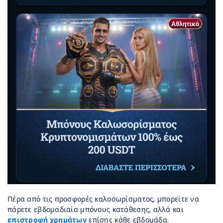
Πέρα από τις προσφορές καλοσωρίσματος, μπορείτε να
πάρετε εβδομαδιαία μπόνους κατάθεσης, αλλά και
επιστροφή χρημάτων
επίσης κάθε εβδομάδα.