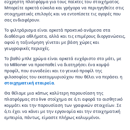
εύχρηστη πλατφόρμα για τους παίκτες του στοιχήματος.
Μπορείτε αρκετά εύκολα και γρήγορα να περιηγηθείτε στις
στοιχηματικές επιλογές και να εντοπίσετε τις αγορές που
σας ενδιαφέρουν.
Το φιλτράρισμα είναι αρκετά πρακτικό ανάμεσα στα
διαθέσιμα αθλήματα, αλλά και τις επιμέρους διοργανώσεις,
αφού η ταξινόμηση γίνεται με βάση χώρες και
γεωγραφικές περιοχές.
Το βαθύ μπλε χρώμα είναι αρκετά ευχάριστο στο μάτι, με
το Millioner να προσπαθεί να διατηρήσει ένα κομψό
προφίλ, που συνοδεύει και το γενικό προφίλ της
φιλοσοφίας του εκατομμυριούχου που θέλει να περάσει η
στοιχηματική εταιρεία
.
Θα θέλαμε μια κάπως καλύτερη παρουσίαση της
πλατφόρμας στο live στοίχημα σε ό,τι αφορά το αισθητικό
κομμάτι και την παρουσίαση των γραφικών στοιχείων. Σε
ό,τι έχει να κάνει με την εργονομία και την στοιχηματική
εμπειρία, πάντως, είμαστε πλήρως καλυμμένοι.