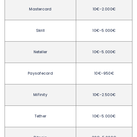
Mastercard
10€-2.000€
Skrill
10€-5.000€
Neteller
10€-5.000€
Paysafecard
10€-950€
MiFinity
10€-2.500€
Tether
10€-5.000€