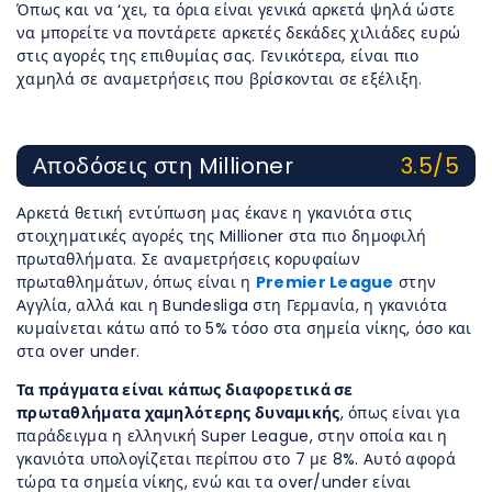
Όπως και να ‘χει, τα όρια είναι γενικά αρκετά ψηλά ώστε
να μπορείτε να ποντάρετε αρκετές δεκάδες χιλιάδες ευρώ
στις αγορές της επιθυμίας σας. Γενικότερα, είναι πιο
χαμηλά σε αναμετρήσεις που βρίσκονται σε εξέλιξη.
Αποδόσεις στη Millioner
3.5/5
Αρκετά θετική εντύπωση μας έκανε η γκανιότα στις
στοιχηματικές αγορές της Millioner στα πιο δημοφιλή
πρωταθλήματα. Σε αναμετρήσεις κορυφαίων
πρωταθλημάτων, όπως είναι η
Premier League
στην
Αγγλία, αλλά και η Bundesliga στη Γερμανία, η γκανιότα
κυμαίνεται κάτω από το 5% τόσο στα σημεία νίκης, όσο και
στα over under.
Τα πράγματα είναι κάπως διαφορετικά σε
πρωταθλήματα χαμηλότερης δυναμικής
, όπως είναι για
παράδειγμα η ελληνική Super League, στην οποία και η
γκανιότα υπολογίζεται περίπου στο 7 με 8%. Αυτό αφορά
τώρα τα σημεία νίκης, ενώ και τα over/under είναι