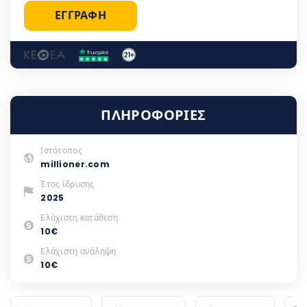
ΕΓΓΡΑΦΗ
ΠΛΗΡΟΦΟΡΙΕΣ
Ιστότοπος
millioner.com
Έτος ίδρυσης
2025
Ελάχιστη κατάθεση
10€
Ελάχιστη ανάληψη
10€