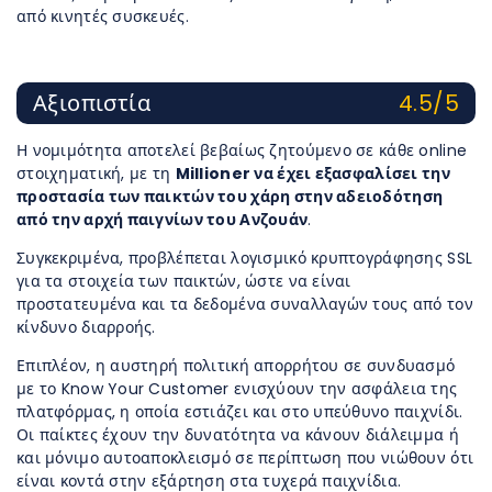
από κινητές συσκευές.
Αξιοπιστία
4.5/5
Η νομιμότητα αποτελεί βεβαίως ζητούμενο σε κάθε online
στοιχηματική, με τη
Millioner να έχει εξασφαλίσει την
προστασία των παικτών του χάρη στην αδειοδότηση
από την αρχή παιγνίων του Ανζουάν
.
Συγκεκριμένα, προβλέπεται λογισμικό κρυπτογράφησης SSL
για τα στοιχεία των παικτών, ώστε να είναι
προστατευμένα και τα δεδομένα συναλλαγών τους από τον
κίνδυνο διαρροής.
Επιπλέον, η αυστηρή πολιτική απορρήτου σε συνδυασμό
με το Know Your Customer ενισχύουν την ασφάλεια της
πλατφόρμας, η οποία εστιάζει και στο υπεύθυνο παιχνίδι.
Οι παίκτες έχουν την δυνατότητα να κάνουν διάλειμμα ή
και μόνιμο αυτοαποκλεισμό σε περίπτωση που νιώθουν ότι
είναι κοντά στην εξάρτηση στα τυχερά παιχνίδια.