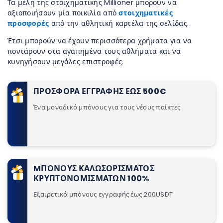
Τα μέλη της στοιχηματικής Millioner μπορούν να
αξιοποιήσουν μία ποικιλία από
στοιχηματικές
προσφορές
από την αθλητική καρτέλα της σελίδας.
Έτσι μπορούν να έχουν περισσότερα χρήματα για να
ποντάρουν στα αγαπημένα τους αθλήματα και να
κυνηγήσουν μεγάλες επιστροφές.
ΠΡΟΣΦΟΡΆ ΕΓΓΡΑΦΉΣ ΈΩΣ 500€
Ένα μοναδικό μπόνους για τους νέους παίκτες
MΠΌΝΟΥΣ ΚΑΛΩΣΟΡΊΣΜΑΤΟΣ
ΚΡΥΠΤΟΝΟΜΙΣΜΆΤΩΝ 100%
Εξαιρετικό μπόνους εγγραφής έως 200USDT