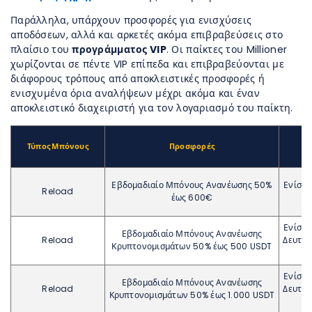
Παράλληλα, υπάρχουν προσφορές για ενισχύσεις
αποδόσεων, αλλά και αρκετές ακόμα επιβραβεύσεις στο
πλαίσιο του
προγράμματος VIP
. Οι παίκτες του Millioner
χωρίζονται σε πέντε VIP επίπεδα και επιβραβεύονται με
διάφορους τρόπους από αποκλειστικές προσφορές ή
ενισχυμένα όρια αναλήψεων μέχρι ακόμα και έναν
αποκλειστικό διαχειριστή για τον λογαριασμό του παίκτη.
Τύπος Μπόνους
Προσφορές
Εβδομαδιαίο Μπόνους Ανανέωσης 50%
Ενίσχυ
Reload
έως 600€
Ενίσχυ
Εβδομαδιαίο Μπόνους Ανανέωσης
Reload
Δευτέρ
Κρυπτονομισμάτων 50% έως 500 USDT
Ενίσχυ
Εβδομαδιαίο Μπόνους Ανανέωσης
Reload
Δευτέρ
Κρυπτονομισμάτων 50% έως 1.000 USDT