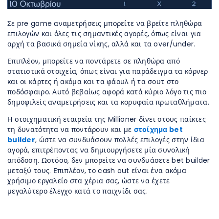
Σε pre game αναμετρήσεις μπορείτε να βρείτε πληθώρα
επιλογών και όλες τις σημαντικές αγορές, όπως είναι για
αρχή τα βασικά σημεία νίκης, αλλά και τα over/under.
Επιπλέον, μπορείτε να ποντάρετε σε πληθώρα από
στατιστικά στοιχεία, όπως είναι για παράδειγμα τα κόρνερ
και οι κάρτες ή ακόμα και τα φάουλ ή τα σουτ στο
ποδόσφαιρο. Αυτό βεβαίως αφορά κατά κύριο λόγο τις πιο
δημοφιλείς αναμετρήσεις και τα κορυφαία πρωταθλήματα.
Η στοιχηματική εταιρεία της Millioner δίνει στους παίκτες
τη δυνατότητα να ποντάρουν και με
στοίχημα bet
builder
, ώστε να συνδυάσουν πολλές επιλογές στην ίδια
αγορά, επιτρέποντας να δημιουργήσετε μία συνολική
απόδοση. Ωστόσο, δεν μπορείτε να συνδυάσετε bet builder
μεταξύ τους. Επιπλέον, το cash out είναι ένα ακόμα
χρήσιμο εργαλείο στα χέρια σας, ώστε να έχετε
μεγαλύτερο έλεγχο κατά το παιχνίδι σας.