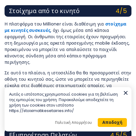
Στοίχημα από το κινητό
4/5
Η πλατφόρμα του Millioner είναι διαθέσιμη για
στοίχημα
με κινητές συσκευές
, όχι όμως μέσα από κάποια
εφαρμογή. Οι άνθρωποι της εταιρείας έχουν προχωρήσει
στη δημιουργία μιας αρκετά προσεγμένης mobile έκδοσης,
προκειμένου να μπορείτε να απολαύσετε το παιχνίδι
κάνοντας σύνδεση μέσα από κάποιο πρόγραμμα
περιήγησης.
Σε αυτό το πλαίσιο, η ιστοσελίδα θα θα προσαρμοστεί στην
οθόνη του κινητού σας, ώστε να μπορείτε να περιηγηθείτε
εύκολα στις διαθέσιμες στοιχηματικές απορίες, να
αναλύσετε στατιστικά και να δημιουργήσετε το δελτίο σας.
Αυτός ο ιστότοπος χρησιμοποιεί cookies για τη βελτίωση
Η
mobile έκδοση του Millioner
είναι διαθέσιμη βεβαίως
της εμπειρίας του χρήστη. Παρακαλούμε αποδεχτείτε τη
τόσο για συσκευές iOS όσο και για συσκευές Android σε
χρήση των cookies στον ιστότοπο
https://stoiximatikesetairies.info/
smartphones και tablets.
Αποδοχή
Πολιτική Απορρήτου
Εξυπηρέτηση Πελατών
4.5/5