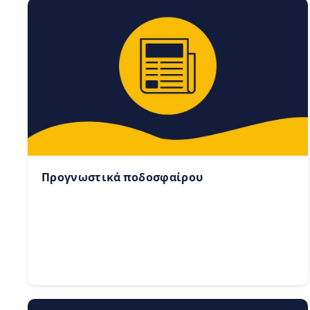
Προγνωστικά ποδοσφαίρου