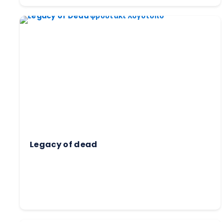
Legacy of dead