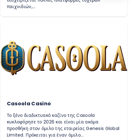
παιχνιδιών,…
Casoola Casino
Το ξένο διαδικτυακό καζίνο της Casoola
κυκλοφόρησε το 2026 και είναι μία ακόμα
προσθήκη στον όμιλο της εταιρείας Genesis Global
Limited. Πρόκειται για έναν όμιλο…