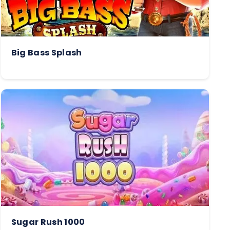
Big Bass Splash
Sugar Rush 1000