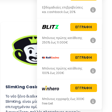
Εβδομαδιαίες επιβραβεύσεις
και cashback έως 20%
ΕΓΓΡΑΦΗ
Μπόνους πρώτης κατάθεσης
250% έως 11.000€
ΕΓΓΡΑΦΗ
Μπόνους πρώτης κατάθεσης
100% έως 200€
SlimKing Casino
ΕΓΓΡΑΦΗ
Το νέο ξένο διαδικτυακό καζίνο στην Ελλαδα, το
Μπόνους εγγραφής έως 300€
SlimKing, είναι μία νέα προσπάθεια του
free bet
επιτυχημένου ομίλου της Soft2Bet N.V., που
διαχειρίζεται πολλές πλατφόρμες τυχερών