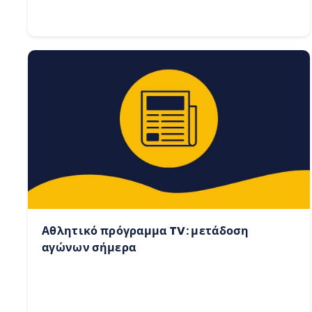
Αθλητικό πρόγραμμα TV: μετάδοση
αγώνων σήμερα