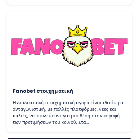
Fanobet στοιχηματική
Η διαδικτυακή στοιχηματική αγορά είναι ιδιαίτερα
ανταγωνιστική, με πολλές πλατφόρμες, νέες και
παλιές, να «παλεύουν» για μια θέση στην κορυφή
των προτιμήσεων του κοινού. Στα…