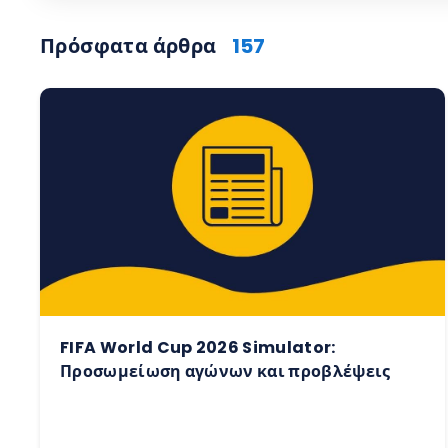
Πρόσφατα άρθρα
157
FIFA World Cup 2026 Simulator:
Προσωμείωση αγώνων και προβλέψεις