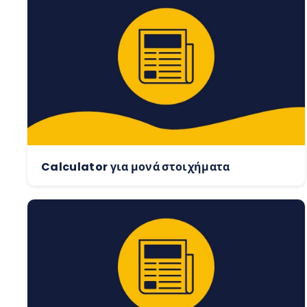
Calculator για μονά στοιχήματα