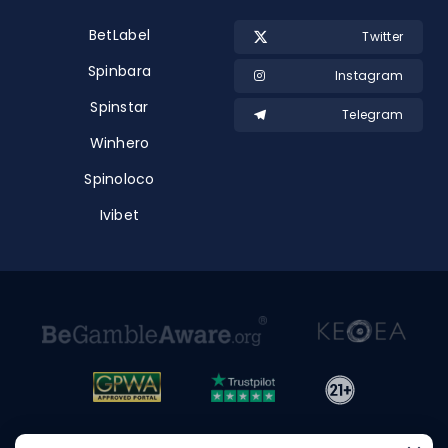
BetLabel
Twitter
Spinbara
Instagram
Spinstar
Telegram
Winhero
Spinoloco
Ivibet
21+ | Κίνδυνος εθισμού & απώλειας περιουσίας | Γραμμή βοήθειας