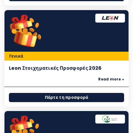
Γενικά
Leon Στοιχηματικές Προσφορές 2026
Read more »
Πάρτε τη προσφορά