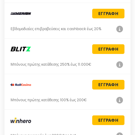
ΕΓΓΡΑΦΗ
Εβδομαδιαίες επιβραβεύσεις και cashback έως 20%
ΕΓΓΡΑΦΗ
Μπόνους πρώτης κατάθεσης 250% έως 11.000€
ΕΓΓΡΑΦΗ
Μπόνους πρώτης κατάθεσης 100% έως 200€
ΕΓΓΡΑΦΗ