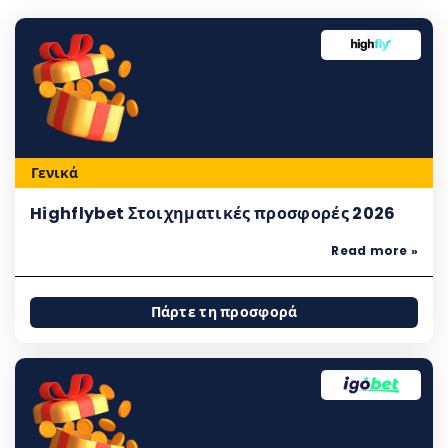
Γενικά
Highflybet Στοιχηματικές προσφορές 2026
Read more »
Πάρτε τη προσφορά