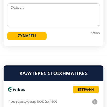
0
/500
ΚΑΛΎΤΕΡΕΣ ΣΤΟΙΧΗΜΑΤΙΚΈΣ
ΕΓΓΡΑΦΗ
Προσφορά εγγραφής 100% έως 150€