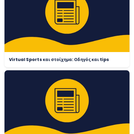
Virtual Sports και στοίχημα: Οδηγός και tips