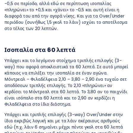
-0,5 σε περίοδο, αλλά εδώ σε περίπτωση ισοπαλίας
«πληρώνει» το +0,5 και «χάνει» το -0,5 και αυτή είναι η
διαφορά του από την αγορά νίκης. Και για τα Over/Under
περιόδου (συνήθως 1,5 γκολ το λάιν) ισχύει το αποτέλεσμα
στο τέλος των 20 λεπτών.
Ισοπαλία στα 60 λεπτά
Υπάρχει και το λεγόμενο στοίχημα τριπλής επιλογής (3-
way) που αφορά αποκλειστικά τα 60 λεπτά. Σε αυτό μπορεί
κάποιος να επιλέξει την ισοπαλία σε έναν αγώνα.
Μόντρεαλ – Φιλαδέλφεια 2,10 – 3,80 – 2,90 ένα τυχαίο σετ
αποδόσεων τριπλής επιλογής. Το 2,10 «πληρώνει» αν
κερδίσει το Μόντρεαλ στα 60 λεπτά. Το 3,80 αν το παιχνίδι
είναι ισόπαλο στα 60 λεπτά και το 2,90 αν κερδίζει η
Φιλαδέλφεια στο ίδιο διάστημα.
Υπάρχει και τριπλής επιλογής (3-way) Over/Under στην
ίδια ακριβώς λογική και με τα λάιν ακέραιους αριθμούς
εδώ (π.χ. λάιν 6 σημαίνει μέχρι πέντε γκολ στα 60 λεπτά