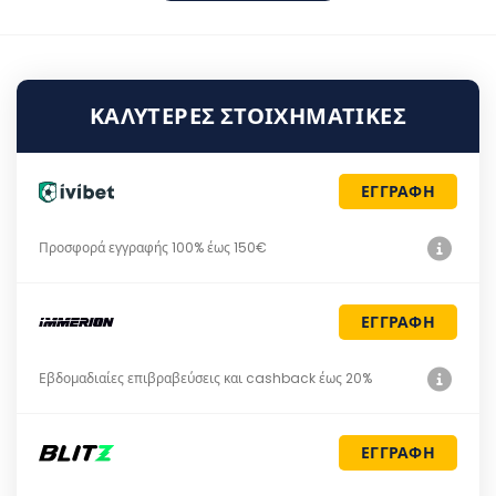
ΚΑΛΎΤΕΡΕΣ ΣΤΟΙΧΗΜΑΤΙΚΈΣ
ΕΓΓΡΑΦΗ
Προσφορά εγγραφής 100% έως 150€
ΕΓΓΡΑΦΗ
Εβδομαδιαίες επιβραβεύσεις και cashback έως 20%
ΕΓΓΡΑΦΗ