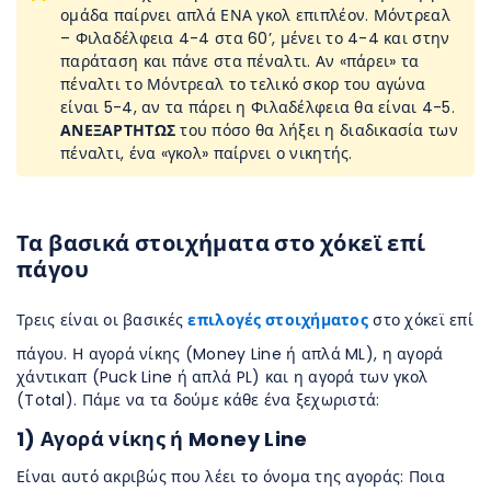
ομάδα παίρνει απλά ΕΝΑ γκολ επιπλέον. Μόντρεαλ
– Φιλαδέλφεια 4-4 στα 60’, μένει το 4-4 και στην
παράταση και πάνε στα πέναλτι. Αν «πάρει» τα
πέναλτι το Μόντρεαλ το τελικό σκορ του αγώνα
είναι 5-4, αν τα πάρει η Φιλαδέλφεια θα είναι 4-5.
ΑΝΕΞΑΡΤΗΤΩΣ
του πόσο θα λήξει η διαδικασία των
πέναλτι, ένα «γκολ» παίρνει ο νικητής.
Τα βασικά στοιχήματα στο χόκεϊ επί
πάγου
Τρεις είναι οι βασικές
επιλογές στοιχήματος
στο χόκεϊ επί
πάγου. Η αγορά νίκης (Money Line ή απλά ML), η αγορά
χάντικαπ (Puck Line ή απλά PL) και η αγορά των γκολ
(Total). Πάμε να τα δούμε κάθε ένα ξεχωριστά:
1) Αγορά νίκης ή Money Line
Είναι αυτό ακριβώς που λέει το όνομα της αγοράς: Ποια