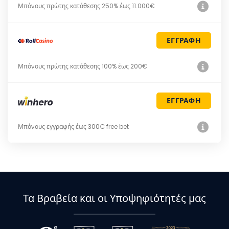
Μπόνους πρώτης κατάθεσης 250% έως 11.000€
ΕΓΓΡΑΦΗ
Μπόνους πρώτης κατάθεσης 100% έως 200€
ΕΓΓΡΑΦΗ
Μπόνους εγγραφής έως 300€ free bet
Τα Βραβεία και οι Υποψηφιότητές μας