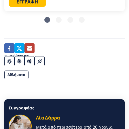
ΕΓΓΡΑΦΗ
Συνοψίστε με:
Αθλήματα
Συγγραφέας
Λία Δάρρα
Μετά από περισσότερα από 20 χρόνια