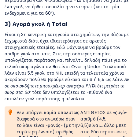
περισσότερα γκολ. Φιλαδέλφεια +1,5 σημαίνει να χάσει με
ένα γκολ, να έρθει ισοπαλία ή να νικήσει (και τα τρία
ενδεχόμενα για τα 60’).
3) Αγορά γκολ ή Total
Είναι η 3η κεντρική κατηγορία στοιχημάτων, την βάζουμε
ξεχωριστά διότι έχει ιδιαιτερότητες σε αρκετές
στοιχηματικές εταιρίες. Εδώ ψάχνουμε να βρούμε τον
αριθμό γκολ στο ματς. Στις περισσότερες εταιρίες
υπολογίζεται παράταση και πέναλτι, δηλαδή πάμε για το
τελικό σκορ αγώνα αν θα είναι Over ή Under. Το κλασικό
λάιν είναι 5,5 γκολ, στο NHL επειδή τα τελευταία χρόνια
σκοράρουν πολύ θα βρούμε εύκολα και 6 ή 6,5 ως λάιν.
Αν
σε οποιονδήποτε μπουκμέικερ αναφέρει ΡΗΤΑ ότι μετράει το
σκορ στα 60’
τότε δεν υπολογίζεται το «πιθανό ένα
επιπλέον γκολ παράτασης ή πέναλτι».
Δεν υπάρχει καμία απολύτως
ΑΝΤΙΘΕΤΩΣ σε «ζυγό»
διαφορά στο ανωτέρω όταν
αριθμό (4,5,
το λάιν είναι «μονός» (με την
6,5)είναι… άλλο μπετ
ευρύτερη έννοια) αριθμός
στις δύο περιπτώσεις.