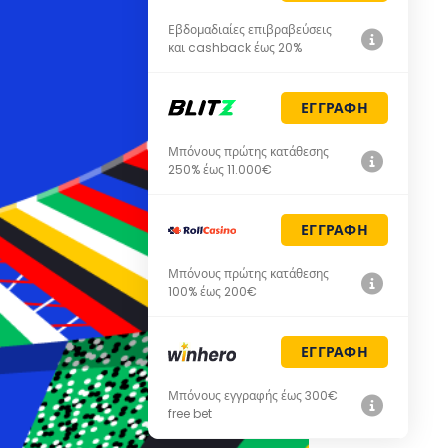
Εβδομαδιαίες επιβραβεύσεις
και cashback έως 20%
ΕΓΓΡΑΦΗ
Μπόνους πρώτης κατάθεσης
250% έως 11.000€
ΕΓΓΡΑΦΗ
Μπόνους πρώτης κατάθεσης
100% έως 200€
ΕΓΓΡΑΦΗ
Μπόνους εγγραφής έως 300€
free bet