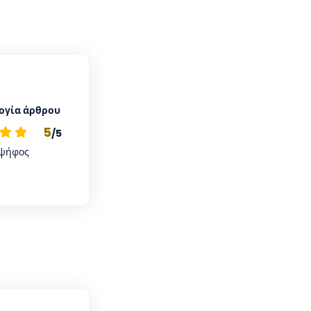
ογία άρθρου
5
/5
ψήφος