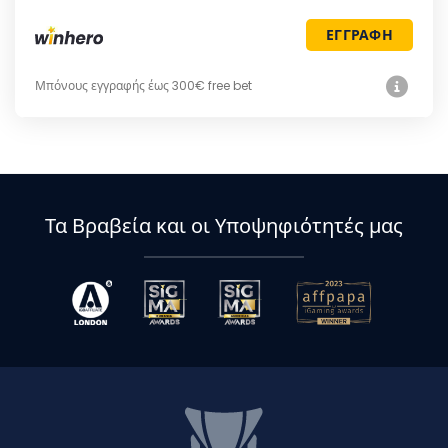
ΕΓΓΡΑΦΗ
Μπόνους εγγραφής έως 300€ free bet
Τα Βραβεία και οι Υποψηφιότητές μας