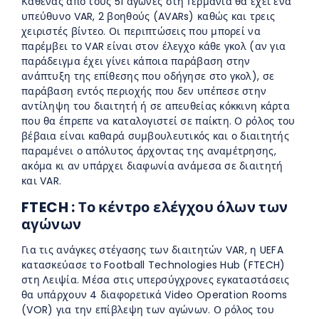
Καθένας από τους 51 αγώνες στη Γερμανία θα έχει ένα
υπεύθυνο VAR, 2 βοηθούς (AVARs) καθώς και τρεις
χειριστές βίντεο. Οι περιπτώσεις που μπορεί να
παρέμβει το VAR είναι στον έλεγχο κάθε γκολ (αν για
παράδειγμα έχει γίνει κάποια παράβαση στην
ανάπτυξη της επίθεσης που οδήγησε στο γκολ), σε
παράβαση εντός περιοχής που δεν υπέπεσε στην
αντίληψη του διαιτητή ή σε απευθείας κόκκινη κάρτα
που θα έπρεπε να καταλογιστεί σε παίκτη. Ο ρόλος του
βέβαια είναι καθαρά συμβουλευτικός και ο διαιτητής
παραμένει ο απόλυτος άρχοντας της αναμέτρησης,
ακόμα κι αν υπάρχει διαφωνία ανάμεσα σε διαιτητή
και VAR.
FTECH : Το κέντρο ελέγχου όλων των
αγώνων
Για τις ανάγκες στέγασης των διαιτητών VAR, η UEFA
κατασκεύασε το Football Technologies Hub (FTECH)
στη Λειψία. Μέσα στις υπερσύγχρονες εγκαταστάσεις
θα υπάρχουν 4 διαφορετικά Video Operation Rooms
(VOR) για την επίβλεψη των αγώνων. Ο ρόλος του