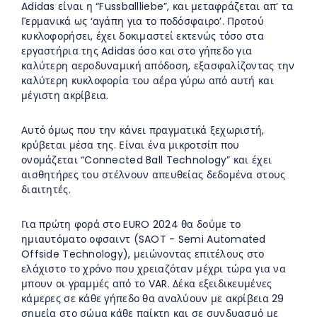
Adidas είναι η “Fussballliebe”, και μεταφράζεται απ’ τα
Γερμανικά ως ‘αγάπη για το ποδόσφαιρο’. Προτού
κυκλοφορήσει, έχει δοκιμαστεί εκτενώς τόσο στα
εργαστήρια της Adidas όσο και στο γήπεδο για
καλύτερη αεροδυναμική απόδοση, εξασφαλίζοντας την
καλύτερη κυκλοφορία του αέρα γύρω από αυτή και
μέγιστη ακρίβεια.
Αυτό όμως που την κάνει πραγματικά ξεχωριστή,
κρύβεται μέσα της. Είναι ένα μικροτσίπ που
ονομάζεται “Connected Ball Technology” και έχει
αισθητήρες του στέλνουν απευθείας δεδομένα στους
διαιτητές.
Για πρώτη φορά στο EURO 2024 θα δούμε το
ημιαυτόματο οφσαιντ (SAOT - Semi Automated
Offside Technology), μειώνοντας επιτέλους στο
ελάχιστο το χρόνο που χρειαζόταν μέχρι τώρα για να
μπουν οι γραμμές από το VAR. Δέκα εξειδικευμένες
κάμερες σε κάθε γήπεδο θα αναλύουν με ακρίβεια 29
σημεία στο σώμα κάθε παίκτη και σε συνδυασμό με