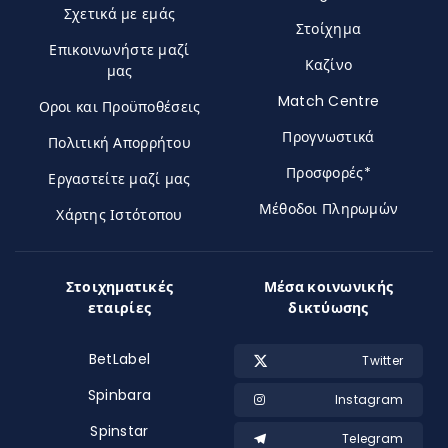
Σχετικά με εμάς
Στοίχημα
Επικοινωνήστε μαζί
Καζίνο
μας
Match Centre
Οροι και Προϋποθέσεις
Προγνωστικά
Πολιτική Απορρήτου
Προσφορές*
Εργαστείτε μαζί μας
Μέθοδοι Πληρωμών
Χάρτης Ιστότοπου
Στοιχηματικές
Μέσα κοινωνικής
εταιρίες
δικτύωσης
BetLabel
Twitter
Spinbara
Instagram
Spinstar
Telegram