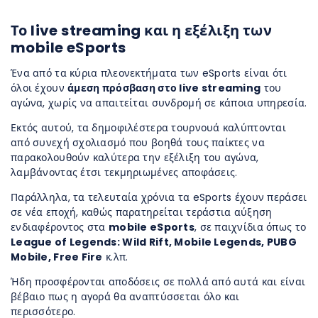
Το live streaming και η εξέλιξη των
mobile eSports
Ένα από τα κύρια πλεονεκτήματα των eSports είναι ότι
όλοι έχουν
άμεση πρόσβαση στο live streaming
του
αγώνα, χωρίς να απαιτείται συνδρομή σε κάποια υπηρεσία.
Εκτός αυτού, τα δημοφιλέστερα τουρνουά καλύπτονται
από συνεχή σχολιασμό που βοηθά τους παίκτες να
παρακολουθούν καλύτερα την εξέλιξη του αγώνα,
λαμβάνοντας έτσι τεκμηριωμένες αποφάσεις.
Παράλληλα, τα τελευταία χρόνια τα eSports έχουν περάσει
σε νέα εποχή, καθώς παρατηρείται τεράστια αύξηση
ενδιαφέροντος στα
mobile eSports
, σε παιχνίδια όπως το
League of Legends: Wild Rift, Mobile Legends, PUBG
Mobile, Free Fire
κ.λπ.
Ήδη προσφέρονται αποδόσεις σε πολλά από αυτά και είναι
βέβαιο πως η αγορά θα αναπτύσσεται όλο και
περισσότερο.