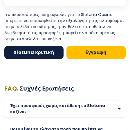
Για περισσότερες πληροφορίες για το Slotuna Casino
μπορείτε να επισκεφθείτε την αξιολόγηση της πλατφόρμας
στην σελίδα του site μας, ή αν θέλετε κατευθείαν να
διεκδικήσετε τις προσφορές, μπορείτε να πάτε αμέσως
στην ιστοσελίδα του καζίνο.
Slotuna κριτική
Εγγραφή
FAQ.
Συχνές Ερωτήσεις
Έχει προσφορές χωρίς κατάθεση το Slotuna
καζίνο;
Ποιο είναι το ελάχιστο ποσό που πρέπει να