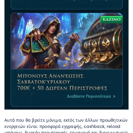
Αυτά που θα βρείτε μόνιμα, εκτός των άλλων προωθητικών
ενεργειών είναι: προσφορά εγγραφής, cashback, reload
μπόνους, δωρεάν περιστροφές, τουρνουά και διαγωνισμούς