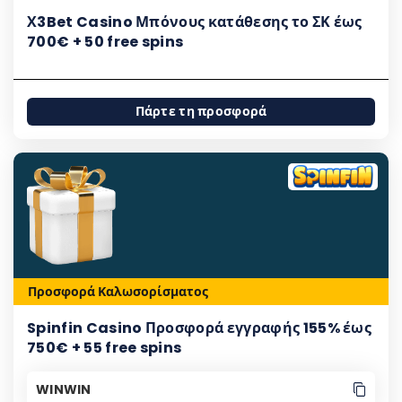
Χ3Bet Casino Μπόνους κατάθεσης το ΣΚ έως
700€ + 50 free spins
Πάρτε τη προσφορά
Προσφορά Καλωσορίσματος
Spinfin Casino Προσφορά εγγραφής 155% έως
750€ + 55 free spins
WINWIN