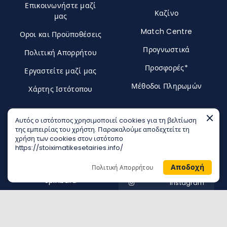
Επικοινωνήστε μαζί
Καζίνο
μας
Match Centre
Οροι και Προϋποθέσεις
Προγνωστικά
Πολιτική Απορρήτου
Προσφορές*
Εργαστείτε μαζί μας
Μέθοδοι Πληρωμών
Χάρτης Ιστότοπου
Αυτός ο ιστότοπος χρησιμοποιεί cookies για τη βελτίωση
Στοιχηματικές
Μέσα κοινωνικής
της εμπειρίας του χρήστη. Παρακαλούμε αποδεχτείτε τη
εταιρίες
δικτύωσης
χρήση των cookies στον ιστότοπο
https://stoiximatikesetairies.info/
BetLabel
Twitter
Αποδοχή
Πολιτική Απορρήτου
Spinbara
Instagram
Spinstar
Telegram
Winhero