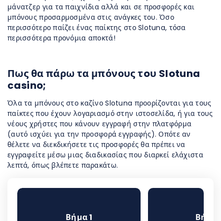
μάνατζερ για τα παιχνίδια αλλά και σε προσφορές και
μπόνους προσαρμοσμένα στις ανάγκες του. Όσο
περισσότερο παίζει ένας παίκτης στο Slotuna, τόσα
περισσότερα προνόμια αποκτά!
Πως θα πάρω τα μπόνους τoυ Slotuna
casino;
Όλα τα μπόνους στο καζίνο Slotuna προορίζονται για τους
παίκτες που έχουν λογαριασμό στην ιστοσελίδα, ή για τους
νέους χρήστες που κάνουν εγγραφή στην πλατφόρμα
(αυτό ισχύει για την προσφορά εγγραφής). Οπότε αν
θέλετε να διεκδικήσετε τις προσφορές θα πρέπει να
εγγραφείτε μέσω μιας διαδικασίας που διαρκεί ελάχιστα
λεπτά, όπως βλέπετε παρακάτω.
Βήμα 1
Βήμα 