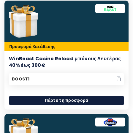
Προσφορά Κατάθεσης
WinBeast Casino Reload μπόνους Δευτέρας
40% έως 300€
BOOST1
Πάρτε τη προσφορά