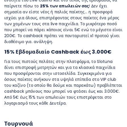
ενότητα του Live casino και στο τέλος της εβδομάδας να
παίρνετε πίσω το
25% των απωλειών σας
! Δεν έχει
σημασία αν είστε νέος ή παλιός παίκτης… η προσφορά
ισχύει για όλους, επιστρέφοντας στους παίκτες ένα μέρος
των χαμένων τους στα live παιχνίδια. Το μικρότερο ποσό
που μπορεί να πάρει κάποιος είναι 5€ ενώ το μέγιστο είναι
200€. Το cashback πρέπει να πονταριστεί x1 προτού γίνει
διαθέσιμο για. ανάληψη.
15% Εβδομαδιαίο Cashback έως 3.000€
Για τους πιστούς πελάτες στην πλατφόρμα, το Slotuna
δίνει επιστροφή μετρητών και για τα κλασικά παιχνίδια
που προσφέρονται στην ιστοσελίδα. Συγκεκριμένα για
όσους παίκτες ανήκουν στα υψηλά επίπεδα στο VIP club
του καζίνο (το οποίο θα δούμε και παρακάτω) προβλέπεται
cashback μπόνους που μπορεί να φτάσει έως και 3.000€.
Από 5€ έως 15% των απωλειών τους επιστρέφεται στο
λογαριασμό τους κάθε Δευτέρα.
Τουρνουά