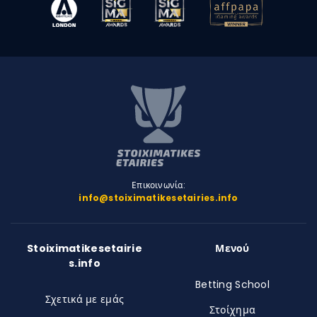
Επικοινωνία:
info@stoiximatikesetairies.info
Stoiximatikesetairie
Μενού
s.info
Betting School
Σχετικά με εμάς
Στοίχημα