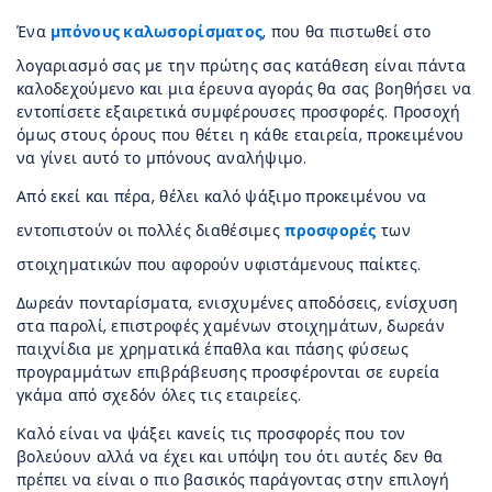
Ένα
μπόνους καλωσορίσματος
, που θα πιστωθεί στο
λογαριασμό σας με την πρώτης σας κατάθεση είναι πάντα
καλοδεχούμενο και μια έρευνα αγοράς θα σας βοηθήσει να
εντοπίσετε εξαιρετικά συμφέρουσες προσφορές. Προσοχή
όμως στους όρους που θέτει η κάθε εταιρεία, προκειμένου
να γίνει αυτό το μπόνους αναλήψιμο.
Από εκεί και πέρα, θέλει καλό ψάξιμο προκειμένου να
εντοπιστούν οι πολλές διαθέσιμες
προσφορές
των
στοιχηματικών που αφορούν υφιστάμενους παίκτες.
Δωρεάν πονταρίσματα, ενισχυμένες αποδόσεις, ενίσχυση
στα παρολί, επιστροφές χαμένων στοιχημάτων, δωρεάν
παιχνίδια με χρηματικά έπαθλα και πάσης φύσεως
προγραμμάτων επιβράβευσης προσφέρονται σε ευρεία
γκάμα από σχεδόν όλες τις εταιρείες.
Καλό είναι να ψάξει κανείς τις προσφορές που τον
βολεύουν αλλά να έχει και υπόψη του ότι αυτές δεν θα
πρέπει να είναι ο πιο βασικός παράγοντας στην επιλογή