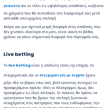
γκανιότα
και εν τέλει τις υψηλότερες αποδόσεις, αυξάνετε
τα χρήματα που θα πιστωθούν στο λογαριασμό σας μετά
από κάθε επιτυχημένη επιλογή.
Ακόμα και μια σχετικά μικρή διαφορά στην απόδοση, που
δεν χτυπάει ιδιαίτερα στο μάτι, είναι ικανή σε βάθος
χρόνου να κάνει σημαντική διαφορά στο πορτοφόλι σας.
Live betting
Το
live betting
είναι η απόλυτη τάση της εποχής. Οι
στοιχηματικές και οι
στοιχηματικές με crypto
έχουν
ρίξει όλο το βάρος τους εκεί, βελτιώνοντας συνεχώς το
προσφερόμενο προϊόν. Ολες οι πλατφόρμες όμως, δεν
προσφέρουν τις ίδιες επιλογές. Οι παίκτες θα πρέπει να
ερευνήσουν που θα βρουν την επιλογή ζωντανού
στοιχήματος στις κατηγορίες που τους ενδιαφέρουν, την