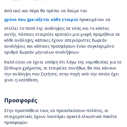
Από εκεί και πέρα θα πρέπει να δούμε τον
χρόνο που χρειάζεται κάθε εταιρία
προκειμένου να
στείλει το ποσό της ανάληψης σε εσάς και το κόστος
αυτής. Κάποιες εταιρείες κρατούν μια μικρή προμήθεια σε
κάθε ανάληψη, κάποιες έχουν απεριόριστες δωρεάν
αναλήψεις και κάποιες προσφέρουν έναν συγκεκριμένο
αριθμό δωρεάν μηνιαίων αναλήψεων.
Καλό είναι να έχετε υπόψη ότι λόγω της νομοθεσίας για το
ξέπλυμα χρήματος, οι εταιρείες συνήθως θα σας κάνουν
την ανάληψη που ζητήστε, στην πηγή από την οποία έχει
γίνει η κατάθεση.
Προσφορές
Στην προσπάθεια τους να προσελκύσουν πελάτες, οι
στοιχηματικές έχουν λανσάρει αρκετά ελκυστικά πακέτα
προσφορών.