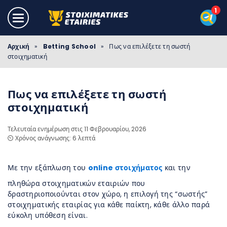
Αρχική
»
Betting School
»
Πως να επιλέξετε τη σωστή
στοιχηματική
Πως να επιλέξετε τη σωστή
στοιχηματική
Τελευταία ενημέρωση στις 11 Φεβρουαρίου, 2026
⏲️ Χρόνος ανάγνωσης: 6 λεπτά
Με την εξάπλωση του
online στοιχήματος
και την
πληθώρα στοιχηματικών εταιριών που
δραστηριοποιούνται στον χώρο, η επιλογή της “σωστής”
στοιχηματικής εταιρίας για κάθε παίκτη, κάθε άλλο παρά
εύκολη υπόθεση είναι.