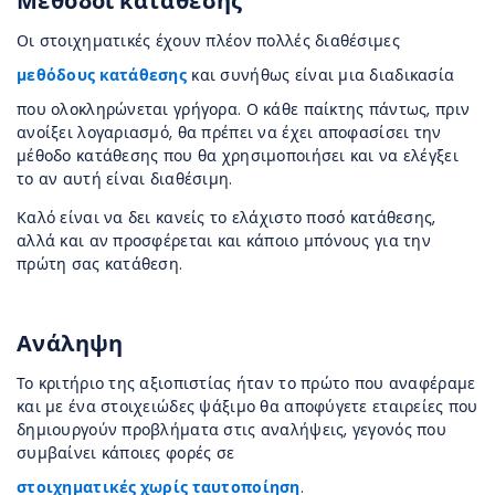
Μέθοδοι κατάθεσης
Οι στοιχηματικές έχουν πλέον πολλές διαθέσιμες
μεθόδους κατάθεσης
και συνήθως είναι μια διαδικασία
που ολοκληρώνεται γρήγορα. Ο κάθε παίκτης πάντως, πριν
ανοίξει λογαριασμό, θα πρέπει να έχει αποφασίσει την
μέθοδο κατάθεσης που θα χρησιμοποιήσει και να ελέγξει
το αν αυτή είναι διαθέσιμη.
Καλό είναι να δει κανείς το ελάχιστο ποσό κατάθεσης,
αλλά και αν προσφέρεται και κάποιο μπόνους για την
πρώτη σας κατάθεση.
Ανάληψη
Το κριτήριο της αξιοπιστίας ήταν το πρώτο που αναφέραμε
και με ένα στοιχειώδες ψάξιμο θα αποφύγετε εταιρείες που
δημιουργούν προβλήματα στις αναλήψεις, γεγονός που
συμβαίνει κάποιες φορές σε
στοιχηματικές χωρίς ταυτοποίηση
.