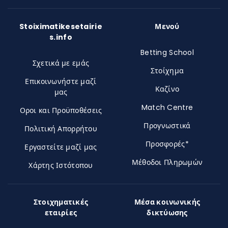
Stoiximatikesetairie
Μενού
s.info
Betting School
Σχετικά με εμάς
Στοίχημα
Επικοινωνήστε μαζί
Καζίνο
μας
Match Centre
Οροι και Προϋποθέσεις
Προγνωστικά
Πολιτική Απορρήτου
Προσφορές*
Εργαστείτε μαζί μας
Μέθοδοι Πληρωμών
Χάρτης Ιστότοπου
Στοιχηματικές
Μέσα κοινωνικής
εταιρίες
δικτύωσης