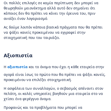
Οι πολλές επιλογές σε καμία περίπτωση δεν μπορεί να
θεωρηθούν μειονέκτημα αλλά αυτό δεν σημαίνει ότι
κάποιος δεν θα πρέπει να κάνει την έρευνα του, πριν
ανοίξει έναν λογαριασμό.
Ας δούμε λοιπόν κάποια βασικά πράγματα που θα πρέπει
να ψάξει κανείς προκειμένου να εγγραφεί στην
στοιχηματική που του ταιριάζει.
Αξιοπιστία
Η
αξιοπιστία
και το όνομα που έχει η κάθε εταιρεία στην
αγορά είναι ίσως το πρώτο που θα πρέπει να ψάξει κανείς,
προκειμένου να επιλέξει στοιχηματική.
Η ασφάλεια των συναλλαγών, ο σεβασμός απέναντι στον
πελάτη, οι καλές υπηρεσίες βοηθούν μια εταιρεία στο να
χτίσει ένα φερέγγυο όνομα.
Προφανώς και τα προβλήματα που μπορεί να