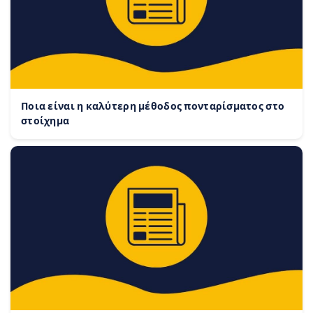
Ποια είναι η καλύτερη μέθοδος πονταρίσματος στο
στοίχημα